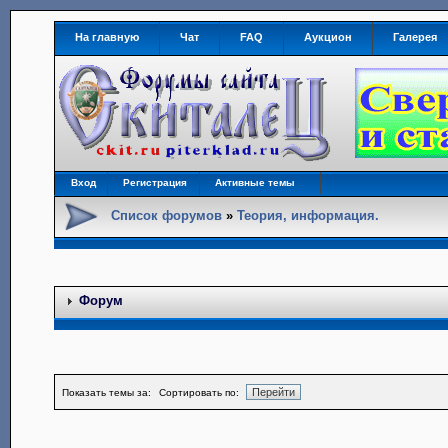
На главную
Чат
FAQ
Аукцион
Галерея
Вход
Регистрация
Активные темы
Список форумов
»
Теория, информация.
Форум
Показать темы за:
Сортировать по: