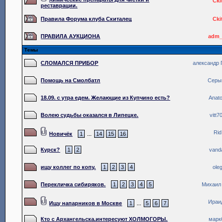
Cki
реставрации.
Правила Форума клуба Скиталец
Cki
ПРАВИЛА АУКЦИОНА
adm_
Темы
СЛОМАЛСЯ ПРИБОР
александр
Помощь на Смолбатл
Серы
18.09. с утра едем. Желающие из Купчино есть?
Anato
Волею судьбы оказался в Липецке.
vitt7
Rid
Новичёк
1
14
15
16
...
Курск?
1
2
vanda
ищу коллег по копу.
1
2
3
4
ole
Перекличка сибиряков.
1
2
3
4
5
Михаил
Ираи
Ищу напарников в Москве
1
5
6
7
...
Кто с Архангельска.интересуют ХОЛМОГОРЫ.
марк