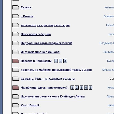
Тихвин
мечта
с Питера
Владим
железногорск красноярского края
fisher
Пензенская губерния
сяв
Виртуальная карта кладоискателей!
Владимир 
Ищу компаньона в Лен.обл
ЛешийБ
Поездка в Чебоксары
1
2
3
Куса
покопать на майские, по выжженой траве, 2-3 дня
Мишка К
Сызрань, Тольятти, Самара и область!
Cut
Челябинцы здесь присутствуют?
1
2
3
4
5
Ком
Ищу компаньонов на коп в Клайпеде (Литва)
Alber
Kto iz Estonii
nikin