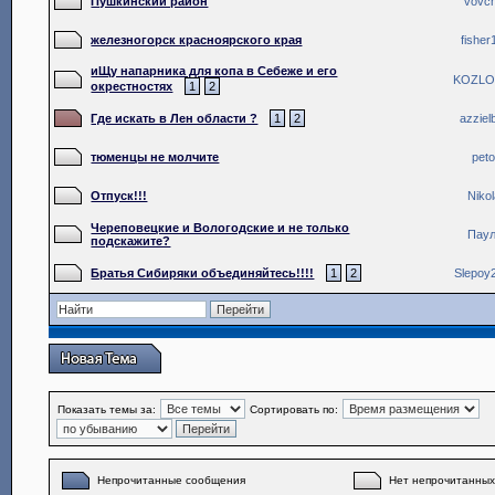
Пушкинский район
vovch
железногорск красноярского края
fisher
иЩу напарника для копа в Себеже и его
KOZLO
окрестностях
1
2
Где искать в Лен области ?
1
2
azziel
тюменцы не молчите
peto
Отпуск!!!
Nikol
Череповецкие и Вологодские и не только
Пау
подскажите?
Братья Сибиряки объединяйтесь!!!!
1
2
Slepoy
Показать темы за:
Сортировать по:
Непрочитанные сообщения
Нет непрочитанны