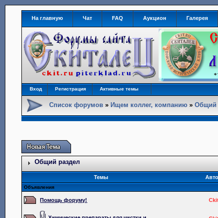
На главную
Чат
FAQ
Аукцион
Галерея
Вход
Регистрация
Активные темы
Список форумов
»
Ищем коллег, компанию
»
Общий 
Общий раздел
Темы
Авт
Объявления
Помощь форуму!
Cki
Химические препараты для чистки и