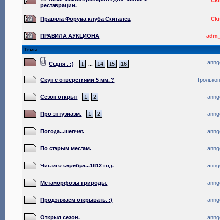
Cki
реставрации.
Правила Форума клуба Скиталец
Cki
ПРАВИЛА АУКЦИОНА
adm_
Темы
anng
Седня . :)
1
14
15
16
...
Скуп с отверстиями 5 мм. ?
Тролько
Сезон открыт
1
2
anng
Про энтузиазм.
1
2
anng
Погода...шепчет.
anng
По старым местам.
anng
Чистаго серебра...1812 год.
anng
Метаморфозы природы.
anng
Продолжаем открывать. :)
anng
Открыл сезон.
anng