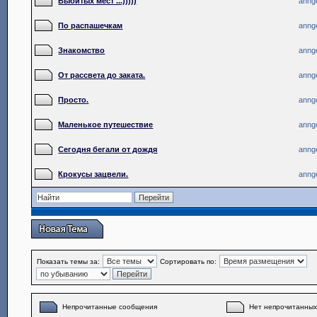
Выбитых мест ...)))))
anng
По распашечкам
anng
Знакомство
anng
От рассвета до заката.
anng
Просто.
anng
Маленькое путешествие
anng
Сегодня бегали от дождя
anng
Крокусы зацвели.
anng
Показать темы за:
Сортировать по:
Непрочитанные сообщения
Нет непрочитанны