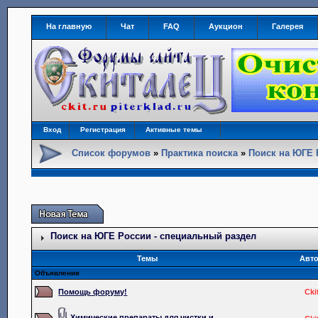
На главную
Чат
FAQ
Аукцион
Галерея
Вход
Регистрация
Активные темы
Список форумов
»
Практика поиска
»
Поиск на ЮГЕ 
Поиск на ЮГЕ России - специальный раздел
Темы
Авт
Объявления
Помощь форуму!
Cki
Химические препараты для чистки и