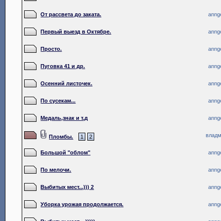
От рассвета до заката.
anng
Первый выезд в Октябре.
anng
Просто.
anng
Пуговка 41 и др.
anng
Осенний листочек.
anng
По сусекам...
anng
Медаль,знак и т.д
anng
влад
Пломбы.
1
2
Большой "облом"
anng
По мелочи.
anng
Выбитых мест...))) 2
anng
Уборка урожая продолжается.
anng