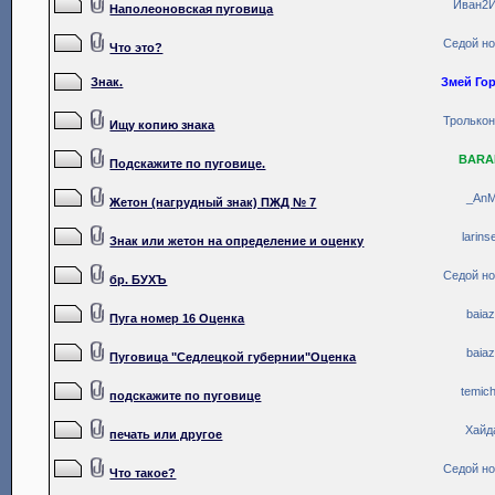
Иван2
Наполеоновская пуговица
Седой н
Что это?
Знак.
Змей Го
Тролько
Ищу копию знака
BARA
Подскажите по пуговице.
_An
Жетон (нагрудный знак) ПЖД № 7
larins
Знак или жетон на определение и оценку
Седой н
бр. БУХЪ
baiaz
Пуга номер 16 Оценка
baiaz
Пуговица "Седлецкой губернии"Оценка
temic
подскажите по пуговице
Хайд
печать или другое
Седой н
Что такое?