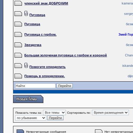
членский знак ДОБРОХИМ
kamer
serge
Пуговица
Пуговица
без
Пуговица с гербом.
Змей Го
Звездочка
без
Большая золоченая пуговица с гербом и короной
Chan
iskand
Помогите определить
Помощь в определении.
diji
Показать темы за:
Сортировать по:
Непрочитанные сообщения
Нет непрочитанны