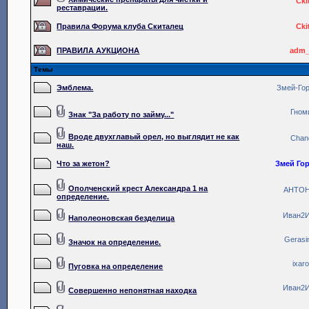
Cki
реставрации.
Правила Форума клуба Скиталец
Cki
ПРАВИЛА АУКЦИОНА
adm_
Темы
Эмблема.
Змей-Го
Гном
Знак "За работу по займу..."
Вроде двухглавый орел, но выглядит не как
Chan
наш.
Что за жетон?
Змей Го
Ополченский крест Александра 1 на
АНТО
определение.
Иван2
Наполеоновская безделица
Geras
Значок на определение.
ixar
Пуговка на определение
Иван2
Совершенно непонятная находка