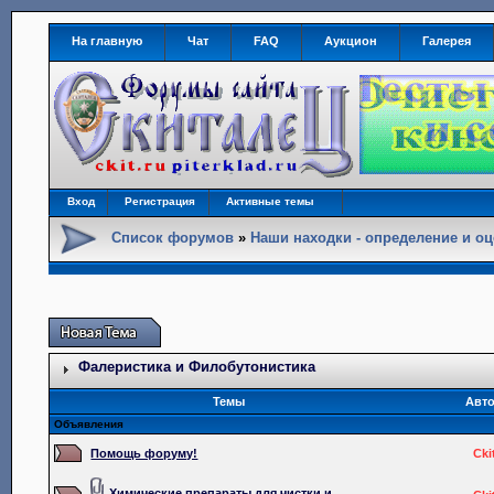
На главную
Чат
FAQ
Аукцион
Галерея
Вход
Регистрация
Активные темы
Список форумов
»
Наши находки - определение и оц
Фалеристика и Филобутонистика
Темы
Авт
Объявления
Помощь форуму!
Cki
Химические препараты для чистки и