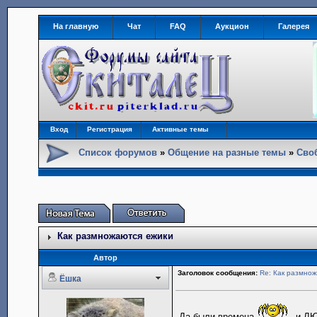
На главную
Чат
FAQ
Аукцион
Галерея
Вход
Регистрация
Активные темы
Список форумов
»
Общение на разные темы
»
Сво
Как размножаются ежики
Автор
Заголовок сообщения:
Re: Как размно
Ёшка
Да были времена
и Л