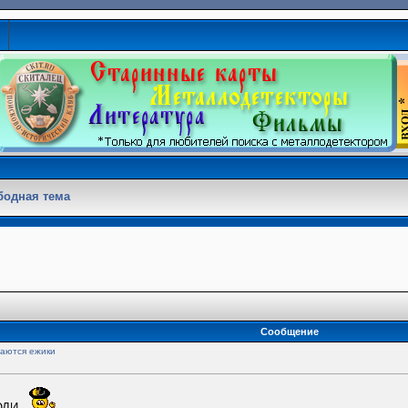
бодная тема
Сообщение
жаются ежики
ЮДИ