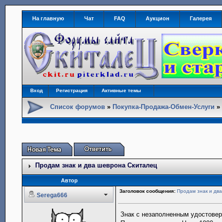
На главную
Чат
FAQ
Аукцион
Галерея
Вход
Регистрация
Активные темы
Список форумов
»
Покупка-Продажа-Обмен-Услуги
Продам знак и два шеврона Скиталец
Автор
Заголовок сообщения:
Продам знак и дв
Serega666
Знак с незаполненным удостове