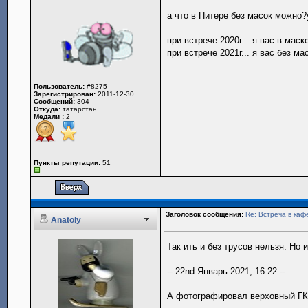
а что в Питере без масок можно
при встрече 2020г....я вас в маск
при встрече 2021г... я вас без м
Пользователь:
#8275
Зарегистрирован:
2011-12-30
Сообщений:
304
Откуда:
татарстан
Медали :
2
Пункты репутации:
51
Заголовок сообщения:
Re: Встреча в каф
Anatoly
Так ить и без трусов нельзя. Но 
-- 22nd Январь 2021, 16:22 --
А фотографировал верховный ГК