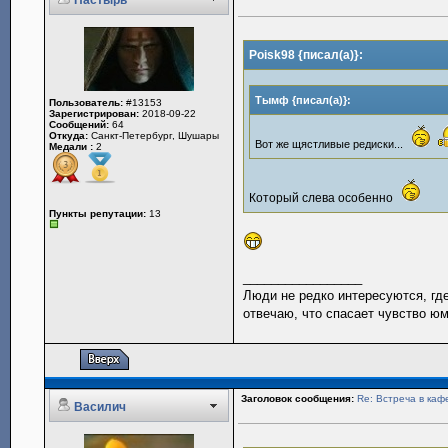
Пастырь
Poisk98 {писал(а)}:
Тымф {писал(а)}:
Пользователь:
#13153
Зарегистрирован:
2018-09-22
Сообщений:
64
Откуда:
Санкт-Петербург, Шушары
Вот же щястливые редиски...
Медали :
2
Который слева особенно
Пункты репутации:
13
_________________
Люди не редко интересуются, гд
отвечаю, что спасает чувство юм
Заголовок сообщения:
Re: Встреча в каф
Василич