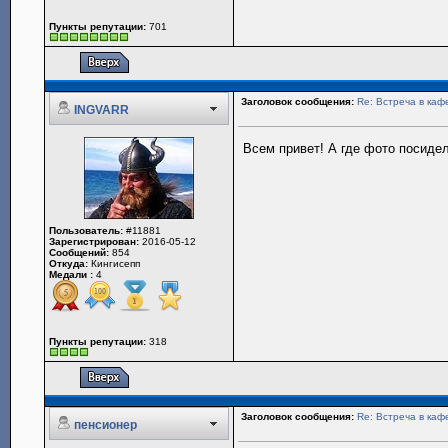
Пункты репутации:
701
Заголовок сообщения:
Re: Встреча в каф
INGVARR
Всем привет! А где фото посиде
Пользователь:
#11881
Зарегистрирован:
2016-05-12
Сообщений:
854
Откуда:
Кингисепп
Медали :
4
Пункты репутации:
318
Заголовок сообщения:
Re: Встреча в каф
пенсионер