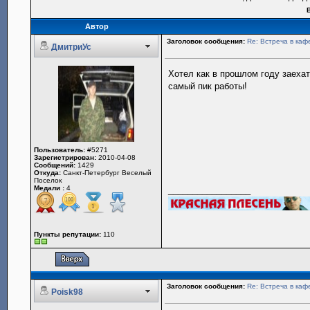
Автор
Заголовок сообщения:
Re: Встреча в каф
ДмитриУс
Хотел как в прошлом году заехат
самый пик работы!
Пользователь:
#5271
Зарегистрирован:
2010-04-08
Сообщений:
1429
Откуда:
Санкт-Петербург Веселый
Поселок
Медали :
4
_________________
Пункты репутации:
110
Заголовок сообщения:
Re: Встреча в каф
Poisk98