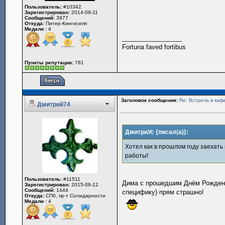
Пользователь:
#10342
Зарегистрирован:
2014-08-11
Сообщений:
3977
Откуда:
Питер-Кингисепп
Медали :
4
_________________
Fortuna faved fortibus
Пункты репутации:
781
Заголовок сообщения:
Re: Встреча в каф
Дмитрий74
ДмитриУс {писал(а)}:
Хотел как в прошлом году заехать 
работы!
Пользователь:
#11511
Дима с прошедшим Днём Рожде
Зарегистрирован:
2015-08-12
Сообщений:
1444
специфику) прям страшно!
Откуда:
СПб, пр-т Солидарности
Медали :
4
_________________