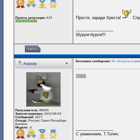
Прости, заради Христа!
Спр
Пункты репутации:
615
_________________
Шурум-бурум!!!
Заголовок сообщения:
Re: Встреча в каф
Anatoly
))))))))
Пользователь:
#9045
Зарегистрирован:
2012-08-03
Сообщений:
2877
Откуда:
Россия, Санкт-Петербург,
Купчино
Медали :
4
_________________
С уважением, Т.Толич.