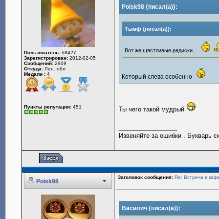
Poisk98 {писал(а)}:
Тымф {писал(а)}:
Вот же щястливые редиски...
Пользователь:
#8427
Зарегистрирован:
2012-02-05
Сообщений:
2909
Откуда:
Лен. обл
Медали :
4
Который слева особенно
Пункты репутации:
451
Ты чего такой мудрый
_________________
Извеняйте за ошибки . Букварь с
Заголовок сообщения:
Re: Встреча в каф
Poisk98
Василич {писал(а)}: