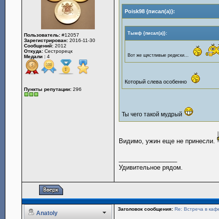
Poisk98 {писал(а)}:
Тымф {писал(а)}:
Пользователь:
#12057
Зарегистрирован:
2016-11-30
Сообщений:
2012
Откуда:
Сестрорецк
Вот же щястливые редиски...
Медали :
4
Который слева особенно
Пункты репутации:
296
Ты чего такой мудрый
Видимо, ужин еще не принесли.
_________________
Удивительное рядом.
Заголовок сообщения:
Re: Встреча в каф
Anatoly