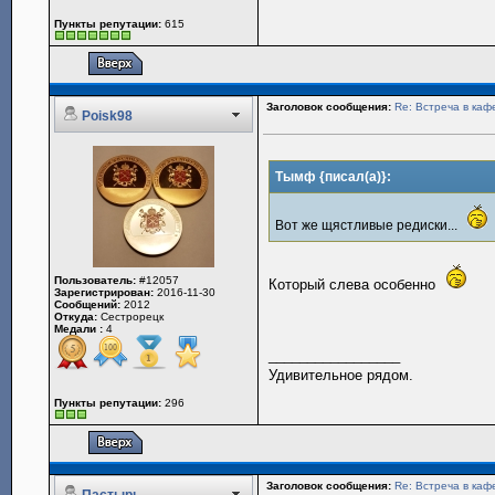
Пункты репутации:
615
Заголовок сообщения:
Re: Встреча в каф
Poisk98
Тымф {писал(а)}:
Вот же щястливые редиски...
Пользователь:
#12057
Который слева особенно
Зарегистрирован:
2016-11-30
Сообщений:
2012
Откуда:
Сестрорецк
Медали :
4
_________________
Удивительное рядом.
Пункты репутации:
296
Заголовок сообщения:
Re: Встреча в каф