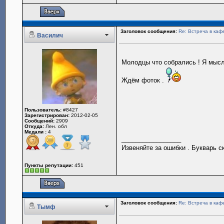
Заголовок сообщения:
Re: Встреча в каф
Василич
Молодцы что собрались ! Я мысл
Ждём фоток .
Пользователь:
#8427
Зарегистрирован:
2012-02-05
Сообщений:
2909
Откуда:
Лен. обл
Медали :
4
_________________
Извеняйте за ошибки . Букварь с
Пункты репутации:
451
Заголовок сообщения:
Re: Встреча в каф
Тымф