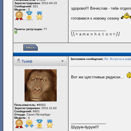
Зарегистрирован:
2011-04-15
Сообщений:
321
здорово!!! Вячеслав - тебе отде
Медали :
3
готовимся к новому сезону
_________________
Пункты репутации:
77
⎝⎝✧ａｍｅｎｈｏｔｏｎ✧⎠⎠
Заголовок сообщения:
Re: Встреча в каф
Тымф
Вот же щястливые редиски...
Пользователь:
#8063
Зарегистрирован:
2011-11-02
Сообщений:
6601
Откуда:
Санкт-Петербург
Медали :
4
_________________
Шурум-бурум!!!