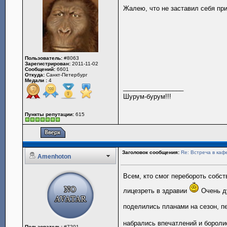
Жалею, что не заставил себя при
Пользователь:
#8063
Зарегистрирован:
2011-11-02
Сообщений:
6601
Откуда:
Санкт-Петербург
Медали :
4
_________________
Шурум-бурум!!!
Пункты репутации:
615
Заголовок сообщения:
Re: Встреча в каф
Amenhoton
Всем, кто смог перебороть собс
лицезреть в здравии
Очень д
поделились планами на сезон, п
набрались впечатлений и борол
Пользователь:
#7201