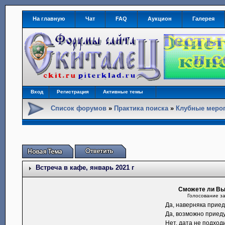
На главную
Чат
FAQ
Аукцион
Галерея
Вход
Регистрация
Активные темы
Список форумов
»
Практика поиска
»
Клубные меро
Встреча в кафе, январь 2021 г
Сможете ли Вы
Голосование за
Да, наверняка приед
Да, возможно приеду
Нет, дата не подходи