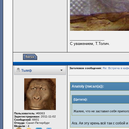
_________________
С уважением, Т.Толич.
Заголовок сообщения:
Re: Встреча в каф
Тымф
Anatoly {писал(а)}:
{Цитата}:
Жалею, что не заставил себя приполз
Пользователь:
#8063
Зарегистрирован:
2011-11-02
Сообщений:
6601
Откуда:
Санкт-Петербург
Ага. Ая эту хрень всё так с собой и н
Медали :
4