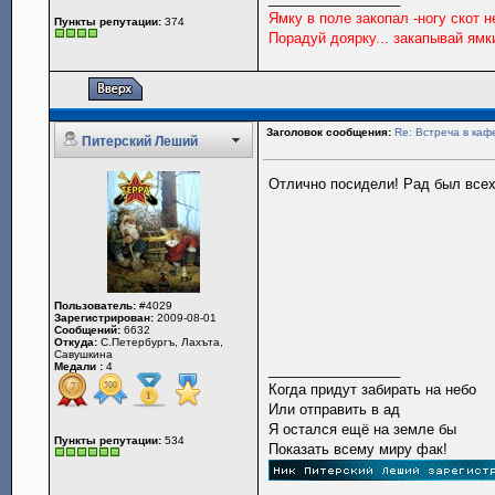
Ямку в поле закопал -ногу скот 
Пункты репутации:
374
Порадуй доярку... закапывай ямк
Заголовок сообщения:
Re: Встреча в каф
Питерский Леший
Отлично посидели! Рад был всех
Пользователь:
#4029
Зарегистрирован:
2009-08-01
Сообщений:
6632
Откуда:
С.Петербургъ, Лахъта,
Савушкина
Медали :
4
_________________
Когда придут забирать на небо
Или отправить в ад
Я остался ещё на земле бы
Пункты репутации:
534
Показать всему миру фак!