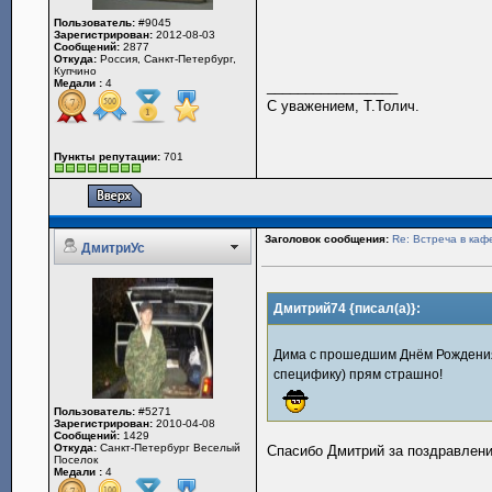
Пользователь:
#9045
Зарегистрирован:
2012-08-03
Сообщений:
2877
Откуда:
Россия, Санкт-Петербург,
Купчино
Медали :
4
_________________
С уважением, Т.Толич.
Пункты репутации:
701
Заголовок сообщения:
Re: Встреча в каф
ДмитриУс
Дмитрий74 {писал(а)}:
Дима с прошедшим Днём Рожден
специфику) прям страшно!
Пользователь:
#5271
Зарегистрирован:
2010-04-08
Сообщений:
1429
Откуда:
Санкт-Петербург Веселый
Спасибо Дмитрий за поздравлен
Поселок
Медали :
4
_________________