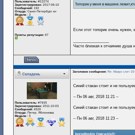
Пользователь:
#12274
Топорик у меня в машине лежит,кто
Зарегистрирован:
2017-06-10
Сообщений:
192
Откуда:
Санкт-Петербург юг
Медали :
3
Если этот топорик очень нужен, 
Пункты репутации:
67
_________________
Часто близкая к отчаянию душа не
Заголовок сообщения:
Re: Макро слет 20
Складень
Синий стакан стоит и не пользуе
-- Пн 06 авг, 2018 11:21 --
Пользователь:
#7935
Зарегистрирован:
2011-10-03
Синий стакан стоит и не пользуе
Сообщений:
4526
Откуда:
Питер. Яблоневка
Медали :
5
-- Пн 06 авг, 2018 11:23 --
borodinskiy {писал(а)}: