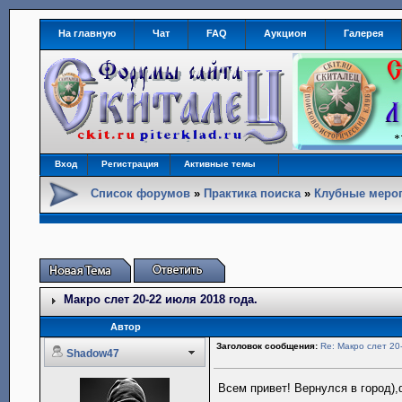
На главную
Чат
FAQ
Аукцион
Галерея
Вход
Регистрация
Активные темы
Список форумов
»
Практика поиска
»
Клубные меро
Макро слет 20-22 июля 2018 года.
Автор
Заголовок сообщения:
Re: Макро слет 20
Shadow47
Всем привет! Вернулся в город)