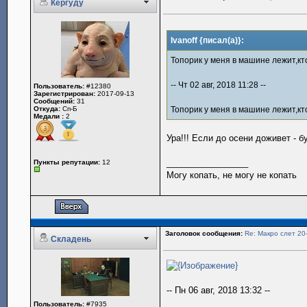
Кергуду
Ivanoff {писал(а)}:
Топорик у меня в машине лежит,кто
-- Чт 02 авг, 2018 11:28 --
Пользователь:
#12380
Зарегистрирован:
2017-09-13
Сообщений:
31
Откуда:
Сп-Б
Топорик у меня в машине лежит,кто
Медали :
2
Ура!!! Если до осени доживет - б
_________________
Пункты репутации:
12
Могу копать, не могу не копать
Заголовок сообщения:
Re: Макро слет 20
Складень
-- Пн 06 авг, 2018 13:32 --
Пользователь:
#7935