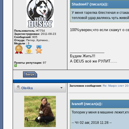
Shadow47 {писал(а)}:
У меня тарелка блестючая и стакан
тепловой удар,валяюсь чуть живо
100%уверен,что если скажут о св
Пользователь:
#7754
Зарегистрирован:
2011-08-23
Сообщений:
905
Откуда:
Питер..Купчино..
Медали :
3
_________________
Будем Жить!!!
А DEUS всё же РУЛИТ......
Пункты репутации:
97
Заголовок сообщения:
Re: Макро слет 20
Ole4ka
Ivanoff {писал(а)}:
Топорик у меня в машине лежит,кто
-- Чт 02 авг, 2018 11:28 --