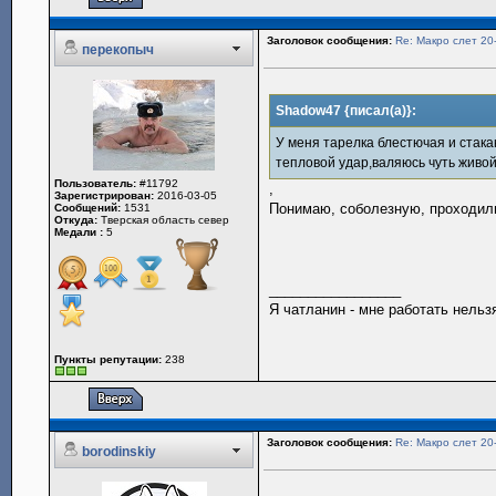
Заголовок сообщения:
Re: Макро слет 20
перекопыч
Shadow47 {писал(а)}:
У меня тарелка блестючая и стакан
тепловой удар,валяюсь чуть живо
Пользователь:
#11792
,
Зарегистрирован:
2016-03-05
Понимаю, соболезную, проходили 
Сообщений:
1531
Откуда:
Тверская область север
Медали :
5
_________________
Я чатланин - мне работать нельз
Пункты репутации:
238
Заголовок сообщения:
Re: Макро слет 20
borodinskiy