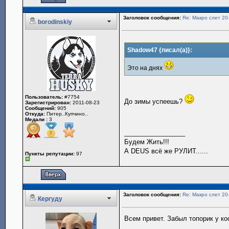
Заголовок сообщения:
Re: Макро слет 20
borodinskiy
Shadow47 {писал(а)}:
Это на днях
Пользователь:
#7754
До зимы успеешь?
Зарегистрирован:
2011-08-23
Сообщений:
905
Откуда:
Питер..Купчино..
Медали :
3
_________________
Будем Жить!!!
А DEUS всё же РУЛИТ......
Пункты репутации:
97
Заголовок сообщения:
Re: Макро слет 20
Кергуду
Всем привет. Забыл топорик у ко