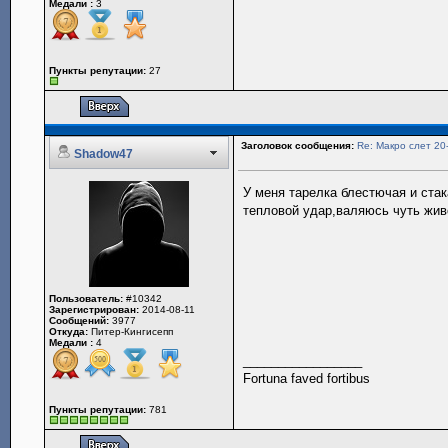
Медали :
3
Пункты репутации:
27
Заголовок сообщения:
Re: Макро слет 20
Shadow47
У меня тарелка блестючая и стак
тепловой удар,валяюсь чуть жив
Пользователь:
#10342
Зарегистрирован:
2014-08-11
Сообщений:
3977
Откуда:
Питер-Кингисепп
Медали :
4
_________________
Fortuna faved fortibus
Пункты репутации:
781