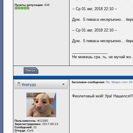
Пункты репутации:
436
-- Ср 01 авг, 2018 22:10 --
Дум.. 5 пиваса несеръезно… бери 
-- Ср 01 авг, 2018 22:10 --
Дум.. 5 пиваса несеръезно… бери 
_________________
Не можешь сра..ть, не мучай жо..
Заголовок сообщения:
Re: Макро слет 20
Кергуду
Феолетовый мой! Ура! Нашелся!!
Пользователь:
#12380
Зарегистрирован:
2017-09-13
Сообщений:
31
Откуда:
Сп-Б