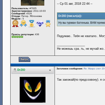
-- Ср 01 авг, 2018 22:44 --
Пользователь:
#7935
Зарегистрирован:
2011-10-03
Сообщений:
4526
DrZlO {писал(а)}:
Откуда:
Питер. Яблоневка
Медали :
5
Ну вы гурман батенька. ВАМ прям
Пункты репутации:
436
Подумаю.. Тебя не хватало.. Мог
_________________
Не можешь сра..ть, не мучай жо..
Заголовок сообщения:
Re: Макро слет 20
DrZlO
Так заезжай(по предсозвону). я 