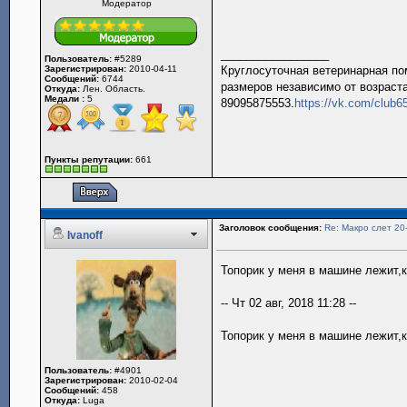
Модератор
_________________
Пользователь:
#5289
Зарегистрирован:
2010-04-11
Круглосуточная ветеринарная пом
Сообщений:
6744
размеров независимо от возраста
Откуда:
Лен. Область.
Медали :
5
89095875553.
https://vk.com/club
Пункты репутации:
661
Заголовок сообщения:
Re: Макро слет 20
Ivanoff
Топорик у меня в машине лежит,к
-- Чт 02 авг, 2018 11:28 --
Топорик у меня в машине лежит,к
Пользователь:
#4901
Зарегистрирован:
2010-02-04
Сообщений:
458
Откуда:
Luga