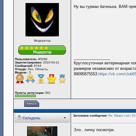
Ну вы гурман батенька. ВАМ пр
Модератор
_________________
Пользователь:
#5289
Зарегистрирован:
2010-04-11
Круглосуточная ветеринарная пом
Сообщений:
6744
размеров независимо от возраста
Откуда:
Лен. Область.
Медали :
5
89095875553.
https://vk.com/club
Пункты репутации:
661
Заголовок сообщения:
Re: Макро слет 20
Складень
Зло.. личку посмотри.