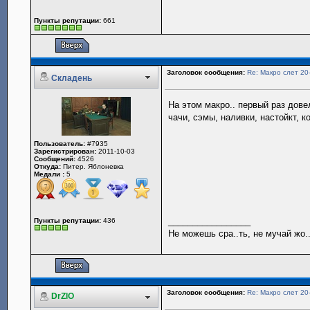
Пункты репутации:
661
Заголовок сообщения:
Re: Макро слет 20
Складень
На этом макро.. первый раз дове
чачи, сэмы, наливки, настойкт, к
Пользователь:
#7935
Зарегистрирован:
2011-10-03
Сообщений:
4526
Откуда:
Питер. Яблоневка
Медали :
5
_________________
Пункты репутации:
436
Не можешь сра..ть, не мучай жо..
Заголовок сообщения:
Re: Макро слет 20
DrZlO