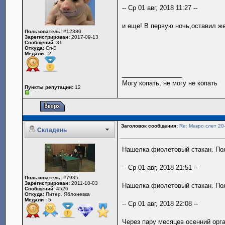
-- Ср 01 авг, 2018 11:27 --
и еще! В первую ночь,оставил ж
Пользователь:
#12380
Зарегистрирован:
2017-09-13
Сообщений:
31
Откуда:
Сп-Б
Медали :
2
_________________
Могу копать, не могу не копать
Пункты репутации:
12
Заголовок сообщения:
Re: Макро слет 20
Складень
Нашелка фиолетовый стакан. По
-- Ср 01 авг, 2018 21:51 --
Пользователь:
#7935
Зарегистрирован:
2011-10-03
Нашелка фиолетовый стакан. По
Сообщений:
4526
Откуда:
Питер. Яблоневка
Медали :
5
-- Ср 01 авг, 2018 22:08 --
Через пару месяцев осенний орга