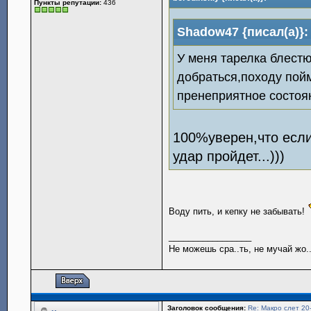
Пункты репутации:
436
Shadow47 {писал(а)}:
У меня тарелка блестюч
добраться,походу пой
пренеприятное состоя
100%уверен,что если
удар пройдет...)))
Воду пить, и кепку не забывать!
_________________
Не можешь сра..ть, не мучай жо..
Заголовок сообщения:
Re: Макро слет 20