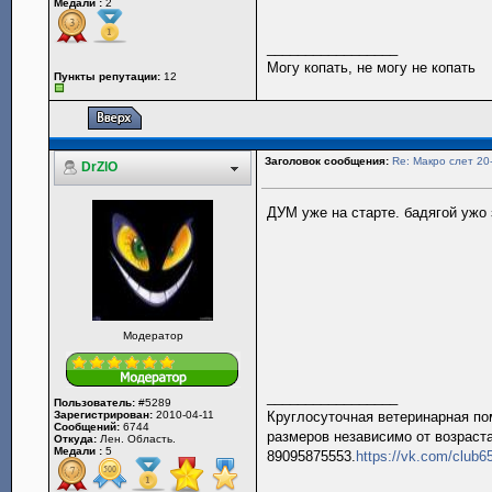
Медали :
2
_________________
Могу копать, не могу не копать
Пункты репутации:
12
Заголовок сообщения:
Re: Макро слет 20
DrZlO
ДУМ уже на старте. бадягой ужо 
Модератор
_________________
Пользователь:
#5289
Зарегистрирован:
2010-04-11
Круглосуточная ветеринарная пом
Сообщений:
6744
размеров независимо от возраста
Откуда:
Лен. Область.
Медали :
5
89095875553.
https://vk.com/club