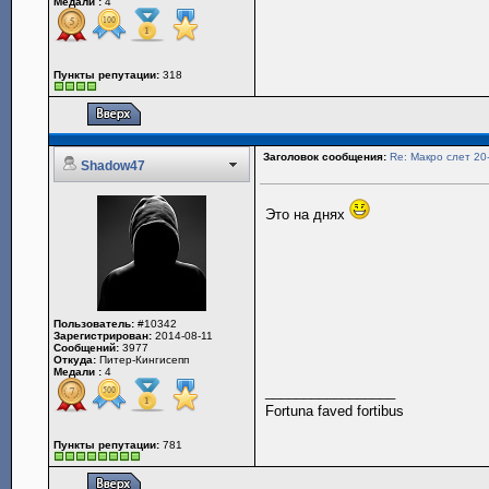
Медали :
4
Пункты репутации:
318
Заголовок сообщения:
Re: Макро слет 20
Shadow47
Это на днях
Пользователь:
#10342
Зарегистрирован:
2014-08-11
Сообщений:
3977
Откуда:
Питер-Кингисепп
Медали :
4
_________________
Fortuna faved fortibus
Пункты репутации:
781