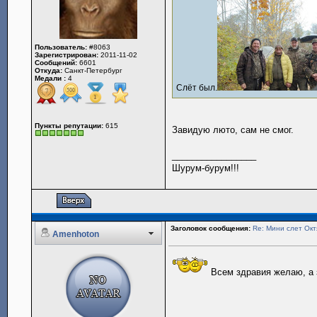
Пользователь:
#8063
Зарегистрирован:
2011-11-02
Сообщений:
6601
Откуда:
Санкт-Петербург
Медали :
4
Слёт был.
Пункты репутации:
615
Завидую люто, сам не смог.
_________________
Шурум-бурум!!!
Заголовок сообщения:
Re: Мини слет Окт
Amenhoton
Всем здравия желаю, а з