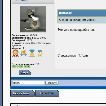
Anatoly
{Цитата}:
А сбор на хабарном месте?
Это уже прошедший этап.
Пользователь:
#9045
Зарегистрирован:
2012-08-03
Сообщений:
2877
Откуда:
Россия, Санкт-Петербург,
Купчино
Медали :
4
_________________
С уважением, Т.Толич.
Пункты репутации:
701