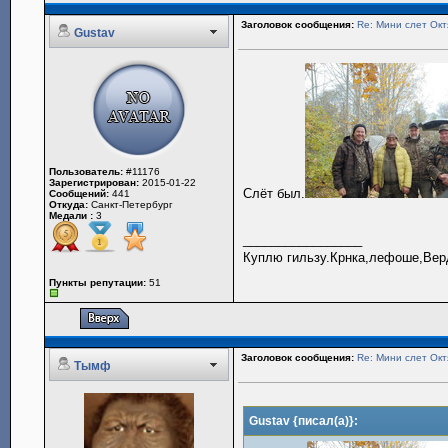
Заголовок сообщения:
Re: Мини слет Окт
Gustav
Пользователь:
#11176
Зарегистрирован:
2015-01-22
Слёт был.
Сообщений:
441
Откуда:
Санкт-Петербург
Медали :
3
_________________
Куплю гильзу.Крнка,лефоше,Вер
Пункты репутации:
51
Заголовок сообщения:
Re: Мини слет Окт
Тымф
Gustav {писал(а)}: