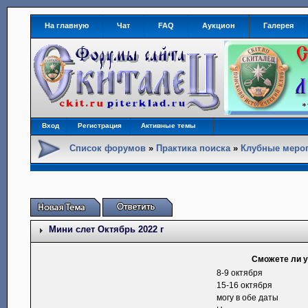
На главную
Чат
FAQ
Аукцион
Галерея
Вход
Регистрация
Активные темы
Список форумов
»
Практика поиска
»
Клубные меро
Мини слет Октябрь 2022 г
Сможете ли у
8-9 октября
15-16 октября
могу в обе даты