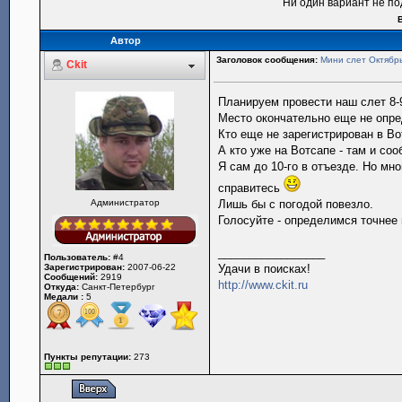
Ни один вариант не по
Автор
Заголовок сообщения:
Мини слет Октябрь
Ckit
Планируем провести наш слет 8-9
Место окончательно еще не опре
Кто еще не зарегистрирован в Вот
А кто уже на Вотсапе - там и со
Я сам до 10-го в отъезде. Но мно
справитесь
Администратор
Лишь бы с погодой повезло.
Голосуйте - определимся точнее 
_________________
Пользователь:
#4
Зарегистрирован:
2007-06-22
Удачи в поисках!
Сообщений:
2919
http://www.ckit.ru
Откуда:
Санкт-Петербург
Медали :
5
Пункты репутации:
273