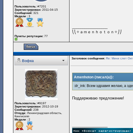
Пользователь:
#7201
Зарегистрирован:
2011-04-15
Сообщений:
321
Медали :
3
_________________
⎝⎝✧ａｍｅｎｈｏｔｏｎ✧⎠⎠
Пункты репутации:
77
Заголовок сообщения:
Re: Мини слет Окт
Вофка
Amenhoton {писал(а)}:
:dr_ink: Всем здравия желаю, а зд
Поддерживаю предложение!
Пользователь:
#9197
Зарегистрирован:
2012-10-19
Сообщений:
238
Откуда:
Ленинградская область,
Кингисепп
Медали :
2
_________________