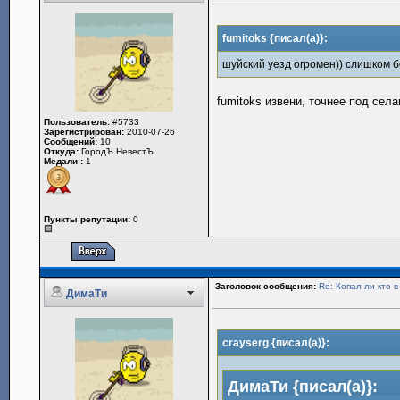
fumitoks {писал(а)}:
шуйский уезд огромен)) слишком 
fumitoks извени, точнее под сел
Пользователь:
#5733
Зарегистрирован:
2010-07-26
Сообщений:
10
Откуда:
ГородЪ НевестЪ
Медали :
1
Пункты репутации:
0
Заголовок сообщения:
Re: Копал ли кто 
ДимаТи
crayserg {писал(а)}:
ДимаТи {писал(а)}: