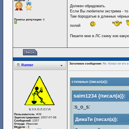
Медали :
2
Должен обрадовать.
Если Вы любители экстрима - то
Там бородатые в длинных чёрных
Пункты репутации:
4
полей
Пишите мне в ЛС скину кое каку
Заголовок сообщения:
Re: Копал ли кто 
Runner
степаныч {писал(а)}:
saim1234 {писал(а)}:
:s_o_s:
Б.У.Х.О.Л.О.Г.И.
Пользователь:
#39
Зарегистрирован:
2007-07-08
ДимаТи {писал(а)}:
Сообщений:
1357
Откуда:
Иваново
Медали :
3