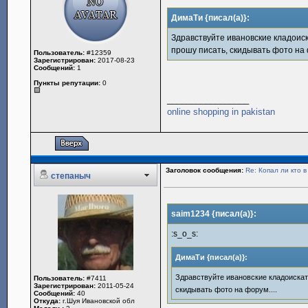
ДимаТи {писал(а)}:
Здравствуйте ивановские кладоиск
прошу писать, скидывать фото на 
Пользователь:
#12359
Зарегистрирован:
2017-08-23
Сообщений:
1
Пункты репутации:
0
_________________
online shopping in pakistan
Заголовок сообщения:
Re: Копал ли кто 
степаныч
saim1234 {писал(а)}:
:s_o_s:
ДимаТи {писал(а)}:
Здравствуйте ивановские кладоискате
Пользователь:
#7411
Зарегистрирован:
2011-05-24
скидывать фото на форум....
Сообщений:
40
Откуда:
г.Шуя Ивановской обл