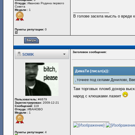
Откуда:
Иваново Родина первого
Совета
Медали :
1
_________________
В голове засела мысль о вреде 
Пункты репутации:
0
Заголовок сообщения:
SOMIK
ДимаТи {писал(а)}:
, точнее под селами Дунилово, Вве
Там торговых пломб дохера выс
народ с клюшками лазеит
Пользователь:
#4679
Зарегистрирован:
2009-12-21
Сообщений:
119
Откуда:
ИВАНОВО
Медали :
1
_________________
Пункты репутации:
4