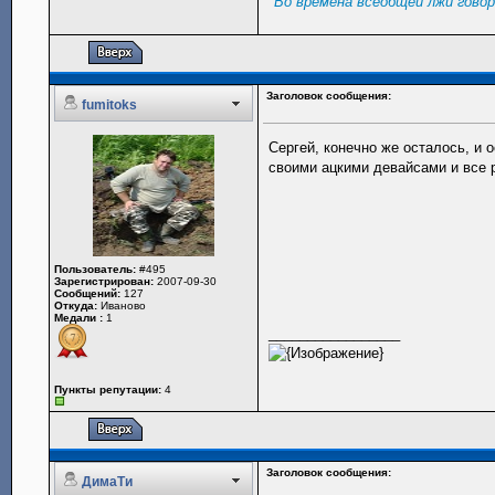
"Во времена всеобщей лжи гово
Заголовок сообщения:
fumitoks
Сергей, конечно же осталось, и 
своими ацкими девайсами и все р
Пользователь:
#495
Зарегистрирован:
2007-09-30
Сообщений:
127
Откуда:
Иваново
Медали :
1
_________________
Пункты репутации:
4
Заголовок сообщения:
ДимаТи