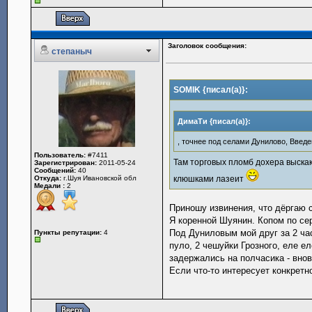
Заголовок сообщения:
степаныч
SOMIK {писал(а)}:
ДимаТи {писал(а)}:
, точнее под селами Дунилово, Введен
Пользователь:
#7411
Там торговых пломб дохера выска
Зарегистрирован:
2011-05-24
Сообщений:
40
Откуда:
г.Шуя Ивановской обл
клюшками лазеит
Медали :
2
Приношу извинения, что дёргаю с
Я коренной Шуянин. Копом по се
Под Дуниловым мой друг за 2 час
Пункты репутации:
4
пуло, 2 чешуйки Грозного, еле е
задержались на полчасика - внов
Если что-то интересует конкретн