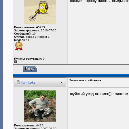
находил прошу писать, скидыват
Пользователь:
#5733
Зарегистрирован:
2010-07-26
Сообщений:
10
Откуда:
ГородЪ НевестЪ
Медали :
1
Пункты репутации:
0
Заголовок сообщения:
fumitoks
шуйский уезд огромен)) слишком
Пользователь:
#495
Зарегистрирован:
2007-09-30