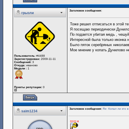
Заголовок сообщения:
грызли
Тоже решил отписаться в этой те
Я посещаю периодически Дунил
По подается убитая медь , чешу
Интересной была только иконка н
Было пяток серебряных николаевс
Мое мнение у копать Дунилово не
Пользователь:
#4488
Зарегистрирован:
2009-11-11
Сообщений:
3
Откуда:
иваново
Медали :
1
Пункты репутации:
0
Заголовок сообщения:
Re: Копал ли кто 
saim1234