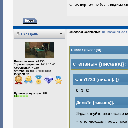
С тех пор там не был , видимо с
Заголовок сообщения:
Re: Копал ли кто 
Складень
Runner {писал(а)}:
Пользователь:
#7935
степаныч {писал(а)}:
Зарегистрирован:
2011-10-03
Сообщений:
4526
Откуда:
Питер. Яблоневка
Медали :
5
saim1234 {писал(а)}:
:s_o_s:
Пункты репутации:
436
ДимаТи {писал(а)}:
Здравствуйте ивановские к
что то находил прошу писа