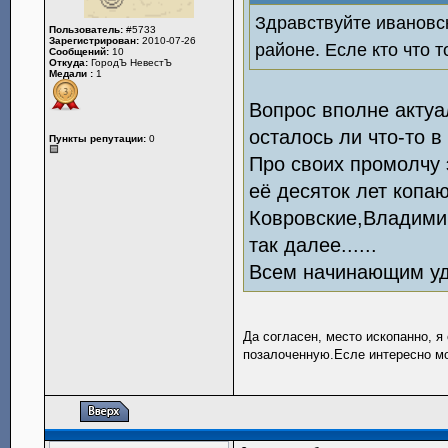
Здравствуйте ивановск
Пользователь:
#5733
Зарегистрирован:
2010-07-26
районе. Есле кто что 
Сообщений:
10
Откуда:
ГородЪ НевестЪ
Медали :
1
Вопрос вполне актуа
осталось ли что-то 
Пункты репутации:
0
Про своих промолчу 
её десяток лет копаю
Ковровские,Владимир
так далее......
Всем начинающим уд
Да согласен, место ископанно, 
позалоченную.Есле интересно мо