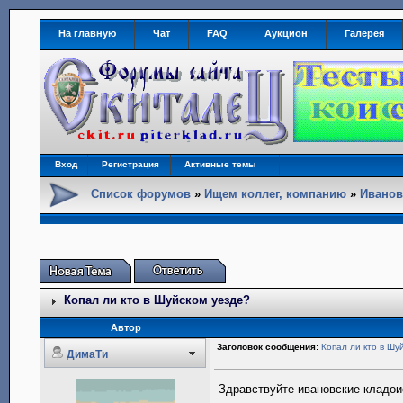
На главную
Чат
FAQ
Аукцион
Галерея
Вход
Регистрация
Активные темы
Список форумов
»
Ищем коллег, компанию
»
Иванов
Копал ли кто в Шуйском уезде?
Автор
Заголовок сообщения:
Копал ли кто в Шу
ДимаТи
Здравствуйте ивановские кладоис