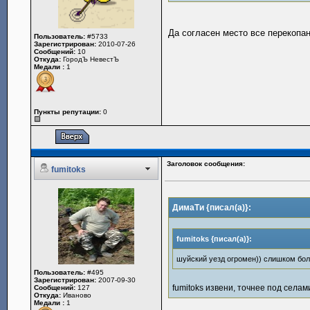
Да согласен место все перекопан
Пользователь:
#5733
Зарегистрирован:
2010-07-26
Сообщений:
10
Откуда:
ГородЪ НевестЪ
Медали :
1
Пункты репутации:
0
Заголовок сообщения:
fumitoks
ДимаТи {писал(а)}:
fumitoks {писал(а)}:
шуйский уезд огромен)) слишком бо
Пользователь:
#495
Зарегистрирован:
2007-09-30
fumitoks извени, точнее под селам
Сообщений:
127
Откуда:
Иваново
Медали :
1