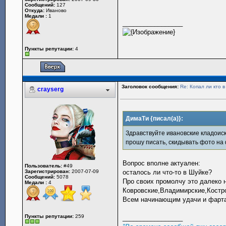
Сообщений:
127
Откуда:
Иваново
Медали :
1
_________________
Пункты репутации:
4
Заголовок сообщения:
Re: Копал ли кто 
crayserg
ДимаТи {писал(а)}:
Здравствуйте ивановские кладоиск
прошу писать, скидывать фото на 
Вопрос вполне актуален:
Пользователь:
#49
Зарегистрирован:
2007-07-09
осталось ли что-то в Шуйке?
Сообщений:
5078
Про своих промолчу это далеко н
Медали :
4
Ковровские,Владимирские,Костром
Всем начинающим удачи и фарт
Пункты репутации:
259
_________________