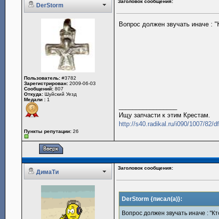
Заголовок сообщения:
DerStorm
Вопрос должен звучать иначе : "К
Пользователь:
#3782
Зарегистрирован:
2009-06-03
Сообщений:
807
Откуда:
Шуйский Уезд
Медали :
1
_________________
Ищу запчасти к этим Крестам.
http://s40.radikal.ru/i090/1007/82/
Пункты репутации:
26
Заголовок сообщения:
ДимаТи
DerStorm {писал(а)}:
Вопрос должен звучать иначе : "Кто