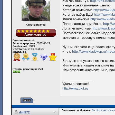
Кое что есть тут:
http://ckit.ru/ht
а еще всякая полезная шняга:
Котелки армейские
http://www.kla
Котелок-набор ВДВ
http://www.kl
Фляги армейские
http://www.klado
Плащ-палатки армейские
http://
Администратор
Лопатки пехотные
http://www.klad
Противогазов несколько моделе
включая интересную полнолице
Пользователь:
#4
Зарегистрирован:
2007-06-22
Сообщений:
2919
Ну и много чего еще полезного т
Откуда:
Санкт-Петербург
и тут:
http://www.kladokop.ru/meda
Медали :
5
Все можно в указанном по ссылка
Или купить в нашем магазине на 
Пункты репутации:
273
Или позвонить/написать мне, поч
_________________
Удачи в поисках!
http://www.ckit.ru
Заголовок сообщения:
Re: Котелки, фляг
dmi972