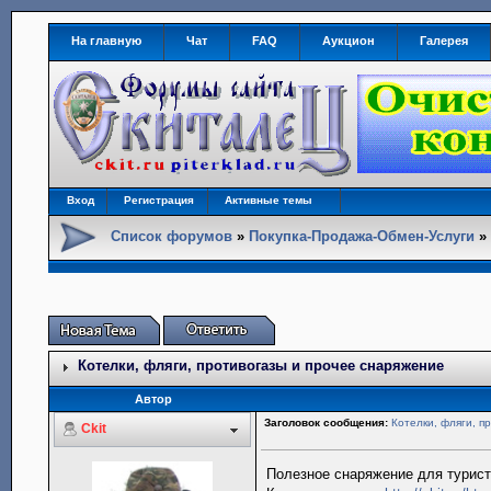
На главную
Чат
FAQ
Аукцион
Галерея
Вход
Регистрация
Активные темы
Список форумов
»
Покупка-Продажа-Обмен-Услуги
Котелки, фляги, противогазы и прочее снаряжение
Автор
Заголовок сообщения:
Котелки, фляги, п
Ckit
Полезное снаряжение для турист