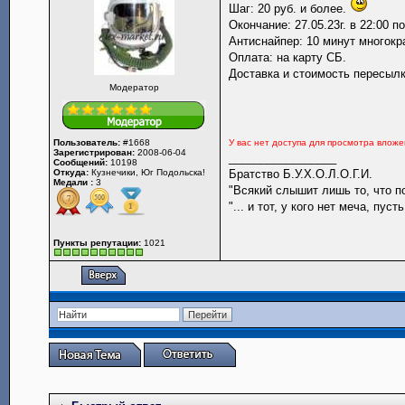
Шаг: 20 руб. и более.
Окончание: 27.05.23г. в 22:00 п
Антиснайпер: 10 минут многокр
Оплата: на карту СБ.
Доставка и стоимость пересылки
Модератор
Пользователь:
#1668
У вас нет доступа для просмотра влож
Зарегистрирован:
2008-06-04
_________________
Сообщений:
10198
Откуда:
Кузнечики, Юг Подольска!
Братство Б.У.Х.О.Л.О.Г.И.
Медали :
3
"Всякий слышит лишь то, что пон
"... и тот, у кого нет меча, пу
Пункты репутации:
1021