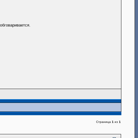
 обговаривается.
Страница
1
из
1