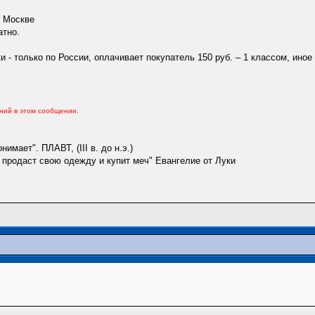
о Москве
атно.
 - только по России, оплачивает покупатель 150 руб. – 1 классом, иное
ений в этом сообщении.
имает". ПЛАВТ, (III в. до н.э.)
сть продаст свою одежду и купит меч" Евангелие от Луки