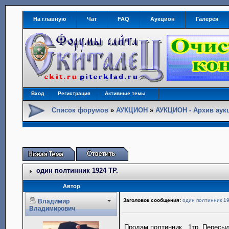
На главную
Чат
FAQ
Аукцион
Галерея
Вход
Регистрация
Активные темы
Список форумов
»
АУКЦИОН
»
АУКЦИОН - Архив аук
один полтинник 1924 ТР.
Автор
Заголовок сообщения:
один полтинник 19
Владимир
Владимирович
Продам полтинник . 1тр. Пересы