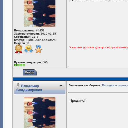
Пользователь:
#4853
Зарегистрирован:
2010-01-25
Сообщений:
1178
Откуда:
Тюменская обл ХМАО
Медали :
3
У вас нет доступа для просмотра вложен
Пункты репутации:
365
Заголовок сообщения:
Re: один полтинни
Владимир
Владимирович
Продано!