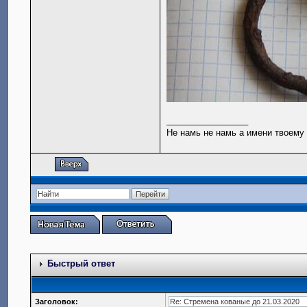
_________________
Не намь не намь а имени твоему
Быстрый ответ
Заголовок: