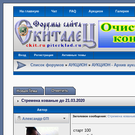
На главную
Чат
FAQ
Аукцион
Галерея
Вход
Регистрация
Активные темы
Список форумов
»
АУКЦИОН
»
АУКЦИОН - Архив аук
Стремена кованые до 21.03.2020
Автор
Заголовок сообщения:
Стремена кованые
Александр GTI
старт 100