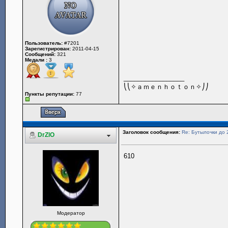
Пользователь:
#7201
Зарегистрирован:
2011-04-15
Сообщений:
321
Медали :
3
_________________
⎝⎝✧ａｍｅｎｈｏｔｏｎ✧⎠⎠
Пункты репутации:
77
Заголовок сообщения:
Re: Бутылочки до 
DrZlO
610
Модератор