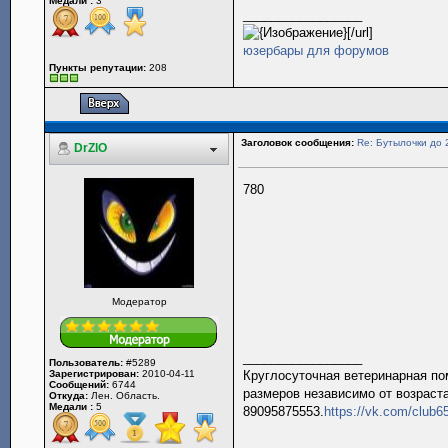
Медали :
3
_________________
[/url]
юзербары для форумов
Пункты репутации:
208
Заголовок сообщения:
Re: Бутылочки до 
DrZlO
780
Модератор
_________________
Пользователь:
#5289
Зарегистрирован:
2010-04-11
Круглосуточная ветеринарная пом
Сообщений:
6744
размеров независимо от возраста
Откуда:
Лен. Область.
Медали :
5
89095875553.
https://vk.com/club