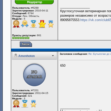
_________________
Пользователь:
#5289
Зарегистрирован:
2010-04-11
Круглосуточная ветеринарная пом
Сообщений:
6744
размеров независимо от возраста
Откуда:
Лен. Область.
Медали :
5
89095875553.
https://vk.com/club
Пункты репутации:
661
Заголовок сообщения:
Re: Бутылочки до 
Amenhoton
650
Пользователь:
#7201
Зарегистрирован:
2011-04-15
Сообщений:
321
Медали :
3
_________________