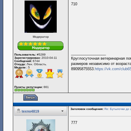
710
Модератор
_________________
Пользователь:
#5289
Зарегистрирован:
2010-04-11
Круглосуточная ветеринарная пом
Сообщений:
6744
размеров независимо от возраста
Откуда:
Лен. Область.
Медали :
5
89095875553.
https://vk.com/club
Пункты репутации:
661
Заголовок сообщения:
Re: Бутылочки до 
texno4819
777