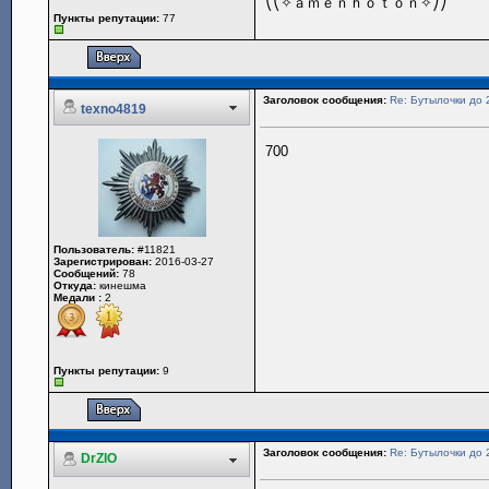
⎝⎝✧ａｍｅｎｈｏｔｏｎ✧⎠⎠
Пункты репутации:
77
Заголовок сообщения:
Re: Бутылочки до 
texno4819
700
Пользователь:
#11821
Зарегистрирован:
2016-03-27
Сообщений:
78
Откуда:
кинешма
Медали :
2
Пункты репутации:
9
Заголовок сообщения:
Re: Бутылочки до 
DrZlO