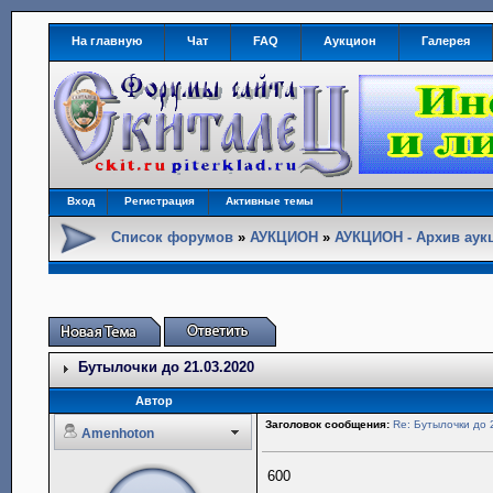
На главную
Чат
FAQ
Аукцион
Галерея
Вход
Регистрация
Активные темы
Список форумов
»
АУКЦИОН
»
АУКЦИОН - Архив аук
Бутылочки до 21.03.2020
Автор
Заголовок сообщения:
Re: Бутылочки до 
Amenhoton
600