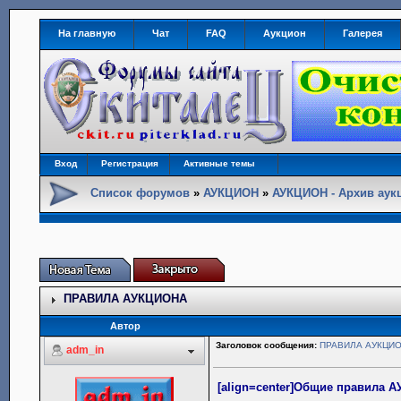
На главную
Чат
FAQ
Аукцион
Галерея
Вход
Регистрация
Активные темы
Список форумов
»
АУКЦИОН
»
АУКЦИОН - Архив аук
ПРАВИЛА АУКЦИОНА
Автор
Заголовок сообщения:
ПРАВИЛА АУКЦИ
adm_in
[align=center]Общие правила А