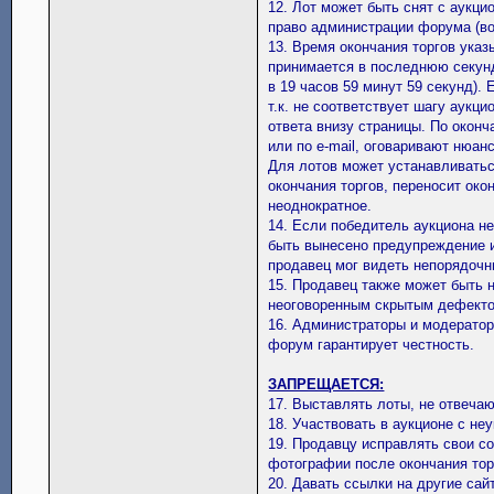
12. Лот может быть снят с аукци
право администрации форума (во
13. Время окончания торгов указ
принимается в последнюю секунду
в 19 часов 59 минут 59 секунд).
т.к. не соответствует шагу аукц
ответа внизу страницы. По окон
или по e-mail, оговаривают нюан
Для лотов может устанавливатьс
окончания торгов, переносит око
неоднократное.
14. Если победитель аукциона не
быть вынесено предупреждение и 
продавец мог видеть непорядочн
15. Продавец также может быть 
неоговоренным скрытым дефектом
16. Администраторы и модератор
форум гарантирует честность.
ЗАПРЕЩАЕТСЯ:
17. Выставлять лоты, не отвеча
18. Участвовать в аукционе с н
19. Продавцу исправлять свои с
фотографии после окончания тор
20. Давать ссылки на другие сай