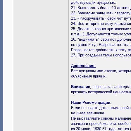
действующих аукционах.
21. Выставлять более 10 лотов 
22. Заведомо завышать стартову
23. «Раскручивать» свой лот пут
24. Вести торги по лоту иными с
25. Делать в торгах критические
и т.д…). Допускаются только уто
26. "поднимать" свой лот дополн
не нужно и т.д. Разрешается толь
Разрешается добавлять к лоту 
27. При создании темы использо
Дополнения:
Все аукционы или ставки, которы
объяснения причин.
Внимание
, пересылка за преде
признать исторической ценность
Наши Рекомендации:
Если не знаете даже примерной 
не была завышена.
Не выставляйте совсем малоценн
значков и прочей мелочи, особе
из 20 монет 1930-57 года, лот из