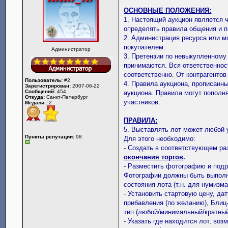
ОСНОВНЫЕ ПОЛОЖЕНИЯ:
1. Настоящий аукцион является 
определять правила общения и п
2. Администрация ресурса или м
покупателем.
Администратор
3. Претензии по невыкупленному
принимаются. Вся ответственнос
соответственно. От контрагенто
Пользователь:
#2
4. Правила аукциона, прописанн
Зарегистрирован:
2007-06-22
Сообщений:
454
аукциона. Правила могут пополн
Откуда:
Санкт-Петербург
участников.
Медали :
2
ПРАВИЛА:
5. Выставлять лот может любой 
Пункты репутации:
98
Для этого необходимо:
- Создать в соответствующем ра
окончания торгов
.
- Разместить фотографию и подр
Фотографии должны быть выполн
состояния лота (т.н. для нумизма
- Установить стартовую цену, дат
прибавления (по желанию), Блиц-
тип (любой/минимальный/кратный
- Указать где находится лот, во