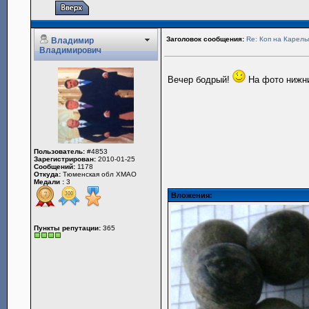
Заголовок сообщения:
Re: Коп на Карель
Владимир
Владимирович
Вечер бодрый!
На фото нижний
Пользователь:
#4853
Зарегистрирован:
2010-01-25
Сообщений:
1178
Откуда:
Тюменская обл ХМАО
Медали :
3
Вложения:
Пункты репутации:
365