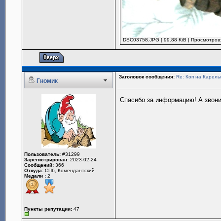
DSC03758.JPG [ 99.88 KiB | Просмотров:
Заголовок сообщения:
Re: Коп на Карель
Гномик
Спасибо за информацию! А звонил
Пользователь:
#31299
Зарегистрирован:
2023-02-24
Сообщений:
366
Откуда:
СПб, Комендантский
Медали :
2
Пункты репутации:
47