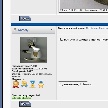
59.jpg [ 136.25 KiB | Просмотров: 2961 ]
Заголовок сообщения:
Re: Коп на Карель
Anatoly
Ну, вот они и следы зацепов. Ре
Пользователь:
#9045
Зарегистрирован:
2012-08-03
Сообщений:
2877
Откуда:
Россия, Санкт-Петербург,
Купчино
Медали :
4
_________________
С уважением, Т.Толич.
Пункты репутации:
701