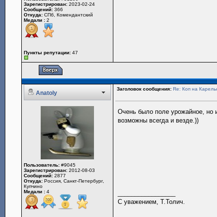
Зарегистрирован:
2023-02-24
Сообщений:
366
Откуда:
СПб, Комендантский
Медали :
2
Пункты репутации:
47
Заголовок сообщения:
Re: Коп на Карель
Anatoly
Очень было поле урожайное, но 
возможны всегда и везде.))
Пользователь:
#9045
Зарегистрирован:
2012-08-03
Сообщений:
2877
Откуда:
Россия, Санкт-Петербург,
Купчино
Медали :
4
_________________
С уважением, Т.Толич.