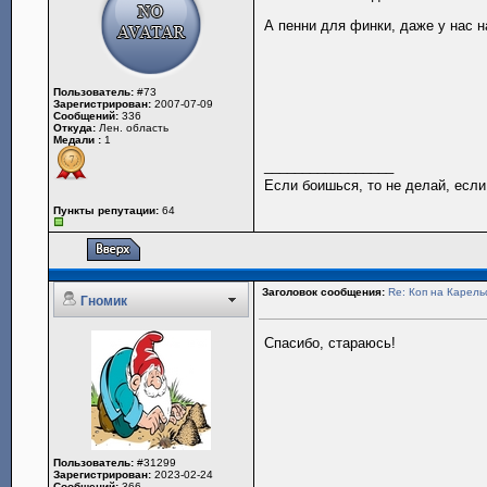
А пенни для финки, даже у нас 
Пользователь:
#73
Зарегистрирован:
2007-07-09
Сообщений:
336
Откуда:
Лен. область
Медали :
1
_________________
Если боишься, то не делай, если
Пункты репутации:
64
Заголовок сообщения:
Re: Коп на Карель
Гномик
Спасибо, стараюсь!
Пользователь:
#31299
Зарегистрирован:
2023-02-24
Сообщений:
366