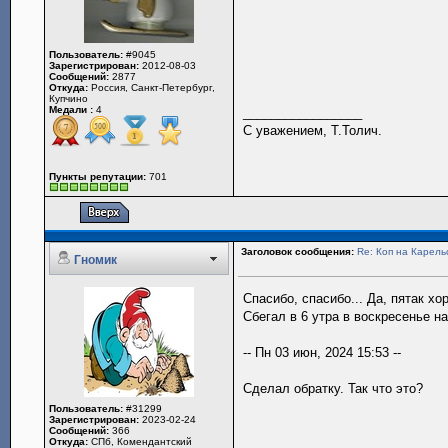
Пользователь:
#9045
Зарегистрирован:
2012-08-03
Сообщений:
2877
Откуда:
Россия, Санкт-Петербург,
Купчино
Медали :
4
_________________
С уважением, Т.Толич.
Пункты репутации:
701
Заголовок сообщения:
Re: Коп на Карель
Гномик
Спасибо, спасибо... Да, пятак хо
Сбегал в 6 утра в воскресенье н
-- Пн 03 июн, 2024 15:53 --
Сделал обратку. Так что это?
Пользователь:
#31299
Зарегистрирован:
2023-02-24
Сообщений:
366
Откуда:
СПб, Комендантский