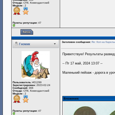
Откуда:
СПб, Комендантский
Медали :
2
Пункты репутации:
47
Заголовок сообщения:
Re: Коп на Карель
Гномик
Приветствую! Результаты разведк
-- Пт 17 май, 2024 13:07 --
Маленький пейзаж - дорога в ур
Пользователь:
#31299
Зарегистрирован:
2023-02-24
Сообщений:
366
Откуда:
СПб, Комендантский
Медали :
2
Вложения:
Пункты репутации:
47