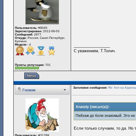
Пользователь:
#9045
Зарегистрирован:
2012-08-03
Сообщений:
2877
Откуда:
Россия, Санкт-Петербург,
Купчино
Медали :
4
_________________
С уважением, Т.Толич.
Пункты репутации:
701
Заголовок сообщения:
Re: Коп на Карель
Гномик
Anatoly {писал(а)}:
Пейзаж до боли знакомый. Это не 
Если только случаем, то да. Но 
Пользователь:
#31299