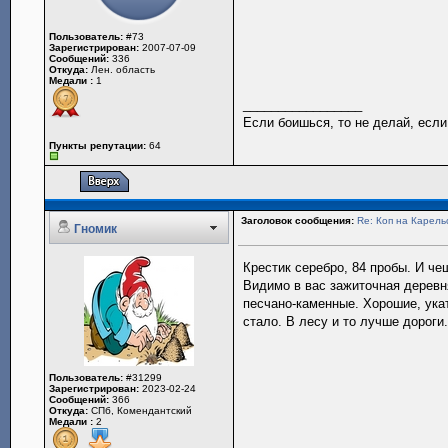
Пользователь:
#73
Зарегистрирован:
2007-07-09
Сообщений:
336
Откуда:
Лен. область
Медали :
1
_________________
Если боишься, то не делай, если
Пункты репутации:
64
Заголовок сообщения:
Re: Коп на Карель
Гномик
Крестик серебро, 84 пробы. И че
Видимо в вас зажиточная деревн
песчано-каменные. Хорошие, укат
стало. В лесу и то лучше дороги
Пользователь:
#31299
Зарегистрирован:
2023-02-24
Сообщений:
366
Откуда:
СПб, Комендантский
Медали :
2