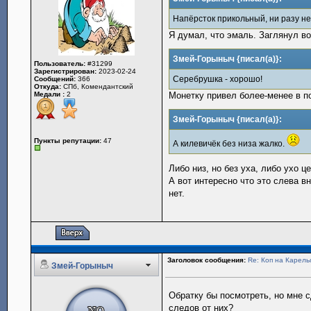
Напёрсток прикольный, ни разу н
Я думал, что эмаль. Заглянул во
Змей-Горыныч {писал(а)}:
Пользователь:
#31299
Зарегистрирован:
2023-02-24
Серебрушка - хорошо!
Сообщений:
366
Откуда:
СПб, Комендантский
Медали :
2
Монетку привел более-менее в п
Змей-Горыныч {писал(а)}:
Пункты репутации:
47
А килевичёк без низа жалко.
Либо низ, но без уха, либо ухо це
А вот интересно что это слева в
нет.
Заголовок сообщения:
Re: Коп на Карель
Змей-Горыныч
Обратку бы посмотреть, но мне с
следов от них?