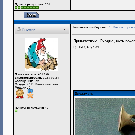
Пункты репутации:
701
Заголовок сообщения:
Re: Коп на Карель
Гномик
Приветствую! Сходил, чуть покоп
целые, с ухом.
Пользователь:
#31299
Зарегистрирован:
2023-02-24
Сообщений:
366
Откуда:
СПб, Комендантский
Медали :
2
Вложения:
Пункты репутации:
47