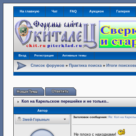
На главную
Чат
FAQ
Аукцион
Галерея
Вход
Регистрация
Активные темы
Список форумов
»
Практика поиска
»
Итоги поиско
Коп на Карельском перешейке и не только..
Автор
Заголовок сообщения:
Re: Коп на Карель
Змей-Горыныч
Не плохо с находками!