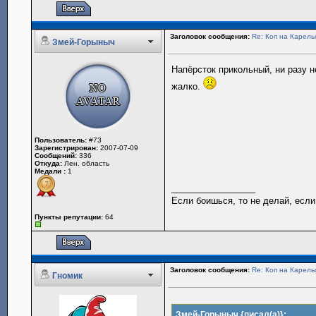
Заголовок сообщения:
Re: Коп на Карель
Змей-Горыныч
Напёрсток прикольный, ни разу н
жалко.
Пользователь:
#73
Зарегистрирован:
2007-07-09
Сообщений:
336
Откуда:
Лен. область
Медали :
1
_________________
Если боишься, то не делай, если
Пункты репутации:
64
Заголовок сообщения:
Re: Коп на Карель
Гномик
Змей-Горыныч {писал(а)}: