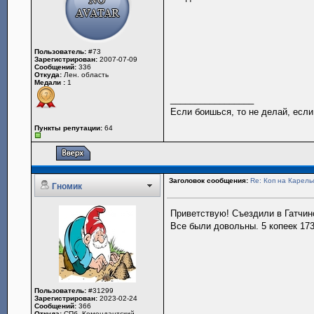
Пользователь:
#73
Зарегистрирован:
2007-07-09
Сообщений:
336
Откуда:
Лен. область
Медали :
1
_________________
Если боишься, то не делай, если
Пункты репутации:
64
Заголовок сообщения:
Re: Коп на Карель
Гномик
Приветствую! Съездили в Гатчинс
Все были довольны. 5 копеек 173
Пользователь:
#31299
Зарегистрирован:
2023-02-24
Сообщений:
366
Откуда:
СПб, Комендантский