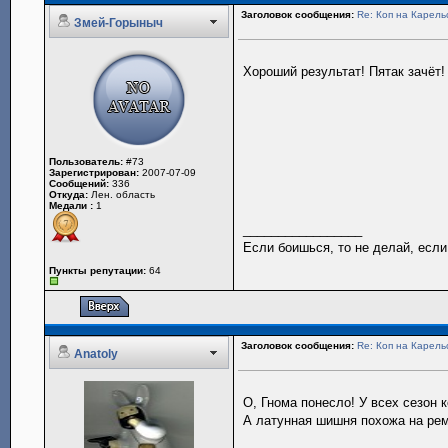
Заголовок сообщения:
Re: Коп на Карель
Змей-Горыныч
Хороший результат! Пятак зачёт
Пользователь:
#73
Зарегистрирован:
2007-07-09
Сообщений:
336
Откуда:
Лен. область
Медали :
1
_________________
Если боишься, то не делай, если
Пункты репутации:
64
Заголовок сообщения:
Re: Коп на Карель
Anatoly
О, Гнома понесло! У всех сезон к
А латунная шишня похожа на рем