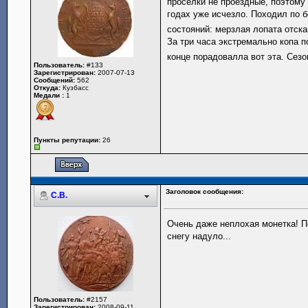
проселки не проездные, поэтому
годах уже исчезло. Походил по 
состояний: мерзлая лопата отска
За три часа экстремально копа п
конце порадовалла вот эта. Сез
Пользователь:
#133
Зарегистрирован:
2007-07-13
Сообщений:
562
Откуда:
Кузбасс
Медали :
1
Пункты репутации:
26
Заголовок сообщения:
С.В.
Очень даже неплохая монетка! П
снегу надуло...
Пользователь:
#2157
Зарегистрирован:
2008-09-11