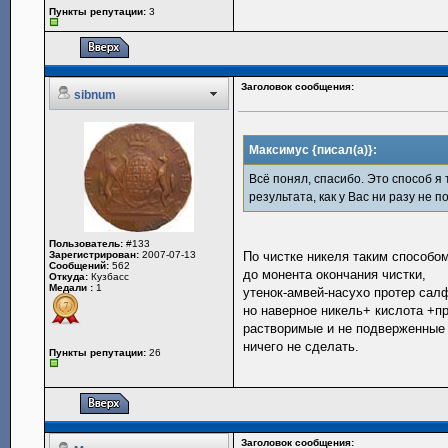
Пункты репутации:
3
Заголовок сообщения:
sibnum
Максимус {писал(а)}:
Всё понял, спасибо. Это способ я
результата, как у Вас ни разу не п
Пользователь:
#133
Зарегистрирован:
2007-07-13
По чистке никеля таким способо
Сообщений:
562
до монента окончания чистки,
Откуда:
Кузбасс
Медали :
1
утенок-амвей-насухо протер салф
но наверное никель+ кислота +пр
растворимые и не подверженные
ничего не сделать.
Пункты репутации:
26
Заголовок сообщения: