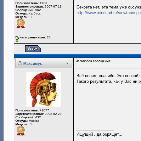
Пользователь:
#133
Зарегистрирован:
2007-07-13
Секрета нет, эта тема уже обсу
Сообщений:
562
http://www.piterklad.ru/viewtopic.
Откуда:
Кузбасс
Медали :
1
Пункты репутации:
26
Заголовок сообщения:
Максимус
Всё понял, спасибо. Это способ 
Такого результата, как у Вас ни 
Пользователь:
#1077
Зарегистрирован:
2008-02-29
Сообщений:
432
Откуда:
Москва
Медали :
1
_________________
Ищущий , да обрящет...