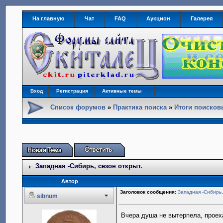
На главную
Чат
FAQ
Аукцион
Галерея
Вход
Регистрация
Активные темы
Список форумов
»
Практика поиска
»
Итоги поиско
Западная -Сибирь, сезон открыт.
Автор
Заголовок сообщения:
Западная -Сибирь,
sibnum
Вчера душа не вытерпела, проех