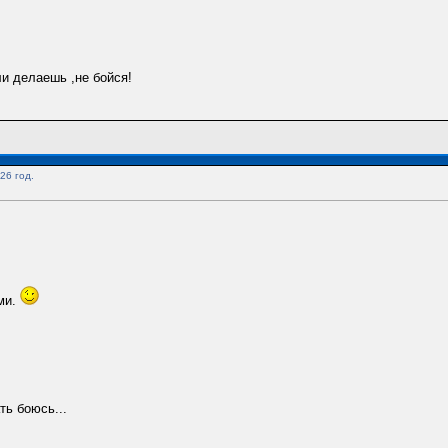
ли делаешь ,не бойся!
26 год.
ми.
ь боюсь...