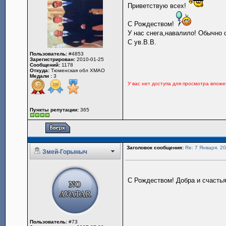
Приветствую всех!
С Рождеством!
У нас снега,навалило! Обычно 
С ув.В.В.
Пользователь:
#4853
Зарегистрирован:
2010-01-25
Сообщений:
1178
Откуда:
Тюменская обл ХМАО
Медали :
3
У вас нет доступа для просмотра влож
Пункты репутации:
365
Заголовок сообщения:
Re: 7 Января. 20
Змей-Горыныч
С Рождеством! Добра и счастья
Пользователь:
#73