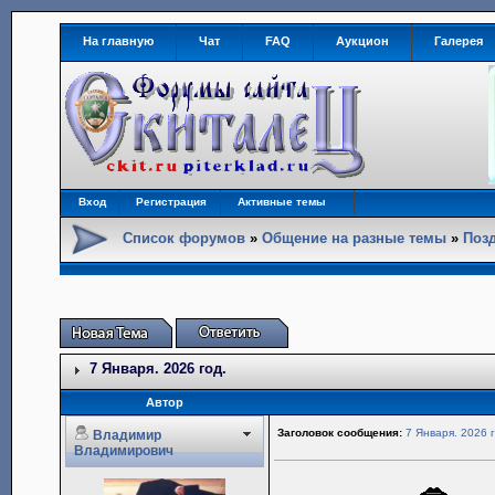
На главную
Чат
FAQ
Аукцион
Галерея
Вход
Регистрация
Активные темы
Список форумов
»
Общение на разные темы
»
Позд
7 Января. 2026 год.
Автор
Заголовок сообщения:
7 Января. 2026 г
Владимир
Владимирович