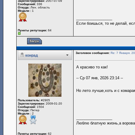
Зарегистрирован:
2007-07-09
Сообщений:
336
Откуда:
Лен. область
Медали :
1
_________________
Если боишься, то не делай, ес
Пункты репутации:
64
Заголовок сообщения:
Re: 7 Января. 20
конрад
А красиво то как!
-- Ср 07 янв, 2026 23:14 --
Но лето лучше,хоть и с комара
Пользователь:
#2905
Зарегистрирован:
2009-01-20
Сообщений:
1504
Откуда:
Питер
Медали :
2
_________________
Люблю блатную жизнь,а вороват
Пункты репутации:
62