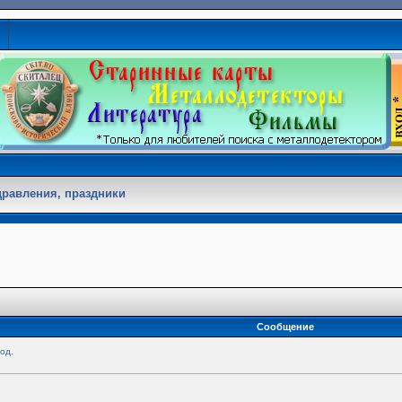
равления, праздники
Сообщение
од.