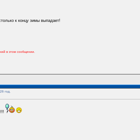
столько к концу зимы выпадает!
ений в этом сообщении.
26 год.
!!!