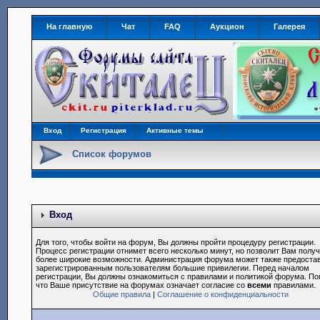
На главную
Чат
FAQ
Аукцион
Галерея
Вход
Регистрация
Активные темы
Список форумов
Вход
Для того, чтобы войти на форум, Вы должны пройти процедуру регистрации.
Процесс регистрации отнимет всего несколько минут, но позволит Вам полу
более широкие возможности. Администрация форума может также предоста
зарегистрированным пользователям большие привилегии. Перед началом
регистрации, Вы должны ознакомиться с правилами и политикой форума. По
что Ваше присутствие на форумах означает согласие со
всеми
правилами.
Общие правила
|
Соглашение о конфиденциальности