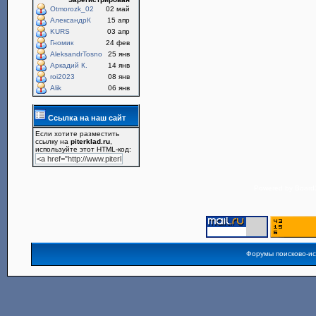
Otmorozk_02
02 май
АлександрК
15 апр
KURS
03 апр
Гномик
24 фев
AleksandrTosno
25 янв
Аркадий К.
14 янв
roi2023
08 янв
Alik
06 янв
Ссылка на наш сайт
Если хотите разместить
ссылку на
piterklad.ru
,
используйте этот HTML-код:
Powered by
Board3
Форумы поисково-и