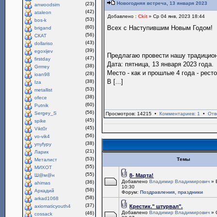
Новогодняя встреча, 13 января 2023
(23)
anwoodsim
(42)
ataleon
Добавлено :
Ckit
» Ср 04 янв, 2023 18:44
(53)
bos-k
(60)
Всех с Наступившим Новым Годом!
brigand
(56)
СКАТ
(43)
dollariso
(39)
egoxijev
Предлагаю провести нашу традици
(47)
firstday
Дата: пятница, 13 января 2023 года.
(38)
Grrrrey
Место - как и прошлые 4 года - рест
(28)
ioan98
В [...]
(38)
Iza
(53)
metallist
(38)
ofece
(60)
Putnik
(56)
Sergey_S
Просмотров: 14215 •
Комментариев: 1
•
Отв
(45)
spike
(45)
Vikt0r
(56)
vo-vik4
(38)
ynyfypy
(21)
Ларик
(53)
Темы
Металист
(55)
МИХОТ
(55)
Ш@м@н
8- Марта!
Добавлено
Владимир Владимирович
» 
(36)
ahimas
10:30
(58)
Аркадий
Форум:
Поздравления, праздники
(58)
arkad1068
(37)
axiomaticyouth4
Крестик." штурвал".
Добавлено
Владимир Владимирович
» 
(46)
cossack