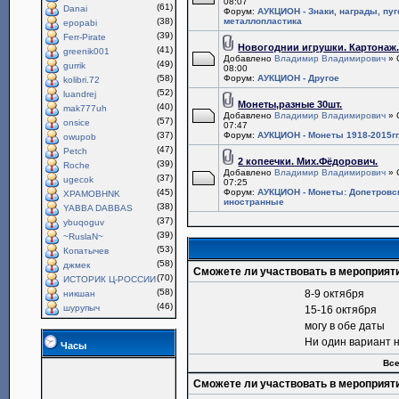
08:07
(61)
Danai
Форум:
АУКЦИОН - Знаки, награды, пу
(38)
металлопластика
epopabi
(39)
Ferr-Pirate
Новогоднии игрушки. Картонаж
(41)
greenik001
Добавлено
Владимир Владимирович
» 
(49)
gurrik
08:00
(58)
Форум:
АУКЦИОН - Другое
kolibri.72
(52)
luandrej
Монеты,разные 30шт.
(40)
mak777uh
Добавлено
Владимир Владимирович
» 
(57)
onsice
07:47
(37)
Форум:
АУКЦИОН - Монеты 1918-2015гг
owupob
(47)
Petch
2 копеечки. Мих.Фёдорович.
(39)
Roche
Добавлено
Владимир Владимирович
» 
(37)
ugecok
07:25
(45)
Форум:
АУКЦИОН - Монеты: Допетровс
XPAMOBHNK
иностранные
(38)
YABBA DABBAS
(37)
ybuqoguv
(39)
~RuslaN~
(53)
Копатычев
(58)
джмек
Сможете ли участвовать в мероприят
(70)
ИСТОРИК Ц-РОССИИ
(58)
8-9 октября
никшан
(46)
шурупыч
15-16 октября
могу в обе даты
Ни один вариант 
Часы
Все
Сможете ли участвовать в мероприят