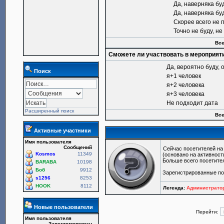
Да, наверняка бу
Да, наверняка бу
Скорее всего не 
Точно не буду, н
Все
Сможете ли участвовать в мероприят
Да, вероятно буду, 
Поиск
я+1 человек
я+2 человека
я+3 человека
Не подходит дата
Расширенный поиск
Все
Активные участники
Имя пользователя
Сообщений
Сейчас посетителей н
Kosmos
11349
(основано на активност
Больше всего посетите
BARABA
10198
Боб
9912
Зарегистрированные п
s1256
8253
HOOK
8112
Легенда:
Администрат
Новые пользователи
Перейти:
Имя пользователя
Зарегистрирован