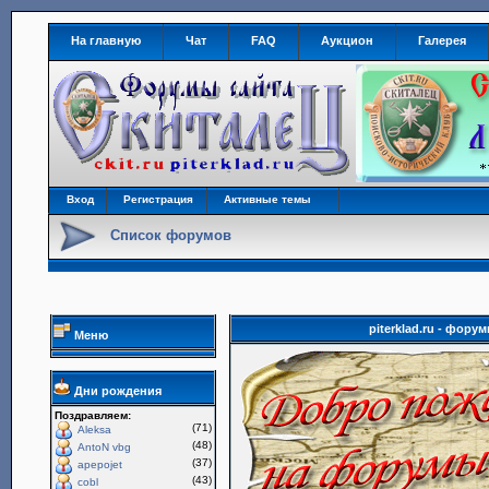
На главную
Чат
FAQ
Аукцион
Галерея
Вход
Регистрация
Активные темы
Список форумов
piterklad.ru - фор
Меню
Дни рождения
Поздравляем:
(71)
Aleksa
(48)
AntoN vbg
(37)
apepojet
(43)
cobl