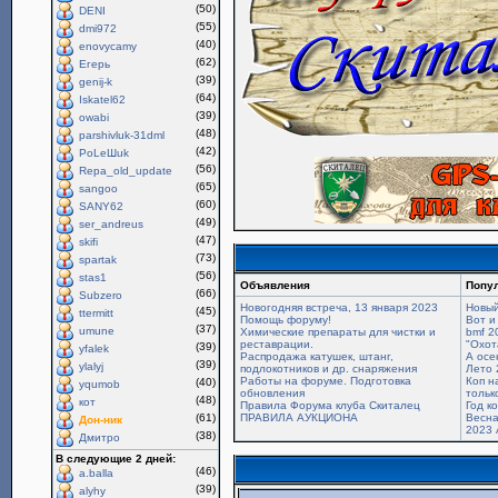
(50)
DENI
(55)
dmi972
(40)
enovycamy
(62)
Егерь
(39)
genij-k
(64)
Iskatel62
(39)
owabi
(48)
parshivluk-31dml
(42)
PoLeШuk
(56)
Repa_old_update
(65)
sangoo
(60)
SANY62
(49)
ser_andreus
(47)
skifi
(73)
spartak
(56)
stas1
Объявления
Попу
(66)
Subzero
Новогодняя встреча, 13 января 2023
Новый
(45)
ttermitt
Помощь форуму!
Вот и
(37)
umune
Химические препараты для чистки и
bmf 2
реставрации.
"Охот
(39)
yfalek
Распродажа катушек, штанг,
А осе
(39)
ylalyj
подлокотников и др. снаряжения
Лето 
Работы на форуме. Подготовка
Коп н
(40)
yqumob
обновления
только
(48)
кот
Правила Форума клуба Скиталец
Год к
(61)
ПРАВИЛА АУКЦИОНА
Весна
Дон-ник
2023 
(38)
Дмитро
В следующие 2 дней:
(46)
a.balla
(39)
alyhy