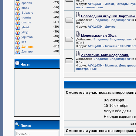
08:07
(73)
spartak
Форум:
АУКЦИОН - Знаки, награды, пу
(56)
металлопластика
stas1
(66)
Subzero
Новогоднии игрушки. Картонаж
(45)
ttermitt
Добавлено
Владимир Владимирович
» 
(37)
umune
08:00
(39)
Форум:
АУКЦИОН - Другое
yfalek
(39)
ylalyj
Монеты,разные 30шт.
(40)
yqumob
Добавлено
Владимир Владимирович
» 
(48)
кот
07:47
(61)
Форум:
АУКЦИОН - Монеты 1918-2015гг
Дон-ник
(38)
Дмитро
2 копеечки. Мих.Фёдорович.
Добавлено
Владимир Владимирович
» 
07:25
Часы
Форум:
АУКЦИОН - Монеты: Допетровс
иностранные
Сможете ли участвовать в мероприят
8-9 октября
15-16 октября
могу в обе даты
Ни один вариант 
Все
Поиск
Сможете ли участвовать в мероприят