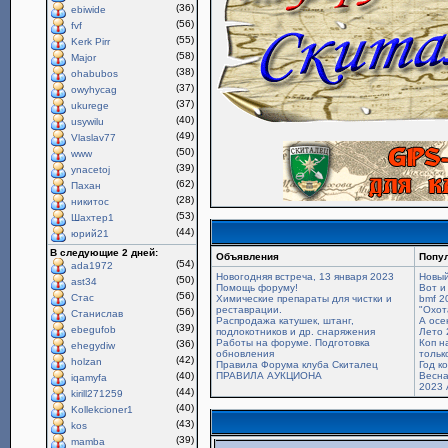
(36)
ebiwide
(56)
fvf
(55)
Kerk Pirr
(58)
Major
(38)
ohabubos
(37)
owyhycag
(37)
ukurege
(40)
usywilu
(49)
Vlaslav77
(50)
www
(39)
ynacetoj
(62)
Пахан
(28)
никитос
(53)
Шахтер1
(44)
юрий21
В следующие 2 дней:
Объявления
Попу
(54)
ada1972
Новогодняя встреча, 13 января 2023
Новый
(50)
ast34
Помощь форуму!
Вот и
(56)
Стас
Химические препараты для чистки и
bmf 2
реставрации.
"Охот
(56)
Станислав
Распродажа катушек, штанг,
А осе
(39)
ebegufob
подлокотников и др. снаряжения
Лето 
Работы на форуме. Подготовка
Коп н
(36)
ehegydiw
обновления
только
(42)
holzan
Правила Форума клуба Скиталец
Год к
(40)
ПРАВИЛА АУКЦИОНА
Весна
iqamyfa
2023 
(44)
kirill271259
(40)
Kollekcioner1
(43)
kos
(39)
mamba