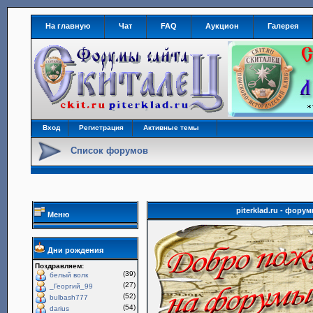
На главную
Чат
FAQ
Аукцион
Галерея
Вход
Регистрация
Активные темы
Список форумов
piterklad.ru - фор
Меню
Дни рождения
Поздравляем:
(39)
белый волк
(27)
_Георгий_99
(52)
bulbash777
(54)
darius