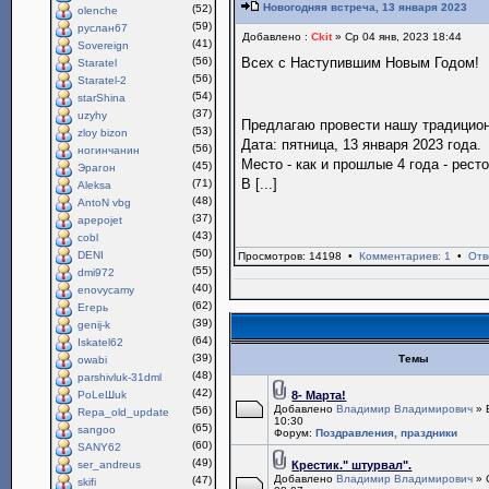
Новогодняя встреча, 13 января 2023
(52)
olenche
(59)
руслан67
Добавлено :
Ckit
» Ср 04 янв, 2023 18:44
(41)
Sovereign
(56)
Всех с Наступившим Новым Годом!
Staratel
(56)
Staratel-2
(54)
starShina
(37)
uzyhy
Предлагаю провести нашу традици
(53)
zloy bizon
Дата: пятница, 13 января 2023 года.
(56)
ногинчанин
Место - как и прошлые 4 года - рест
(45)
Эрагон
В [...]
(71)
Aleksa
(48)
AntoN vbg
(37)
apepojet
(43)
cobl
(50)
DENI
Просмотров: 14198 •
Комментариев: 1
•
Отв
(55)
dmi972
(40)
enovycamy
(62)
Егерь
(39)
genij-k
(64)
Iskatel62
(39)
Темы
owabi
(48)
parshivluk-31dml
(42)
PoLeШuk
8- Марта!
Добавлено
Владимир Владимирович
» 
(56)
Repa_old_update
10:30
(65)
sangoo
Форум:
Поздравления, праздники
(60)
SANY62
(49)
ser_andreus
Крестик." штурвал".
Добавлено
Владимир Владимирович
» 
(47)
skifi