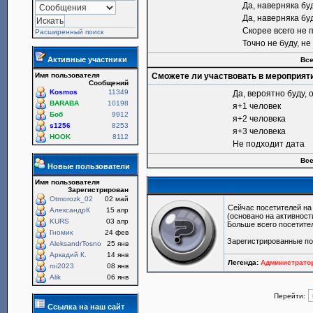
Да, наверняка бу
Да, наверняка бу
Скорее всего не 
Расширенный поиск
Точно не буду, н
Активные участники
Все
Имя пользователя
Сможете ли участвовать в мероприят
Сообщений
Kosmos
11349
Да, вероятно буду, 
BARABA
10198
я+1 человек
Боб
9912
я+2 человека
s1256
8253
я+3 человека
HOOK
8112
Не подходит дата
Все
Новые пользователи
Имя пользователя
Зарегистрирован
Otmorozk_02
02 май
Сейчас посетителей н
АлександрК
15 апр
(основано на активност
KURS
03 апр
Больше всего посетите
Гномик
24 фев
Зарегистрированные п
AleksandrTosno
25 янв
Аркадий К.
14 янв
Легенда:
Администрат
roi2023
08 янв
Alik
06 янв
Перейти:
Ссылка на наш сайт