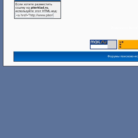
Если хотите разместить
ссылку на
piterklad.ru
,
используйте этот HTML-код:
Powered by
Board3
Форумы поисково-и