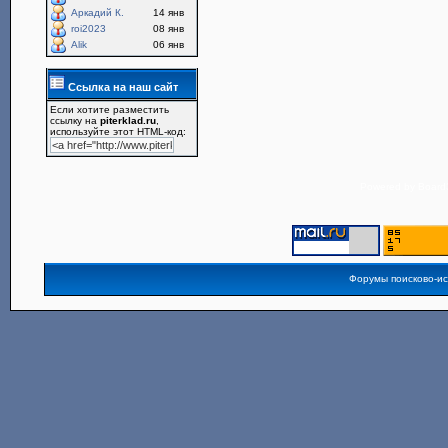
Аркадий К.
14 янв
roi2023
08 янв
Alik
06 янв
Ссылка на наш сайт
Если хотите разместить
ссылку на
piterklad.ru
,
используйте этот HTML-код:
Powered by
Board3
Форумы поисково-и