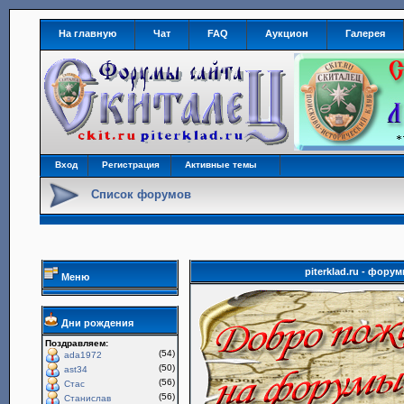
На главную
Чат
FAQ
Аукцион
Галерея
Вход
Регистрация
Активные темы
Список форумов
piterklad.ru - фор
Меню
Дни рождения
Поздравляем:
(54)
ada1972
(50)
ast34
(56)
Стас
(56)
Станислав