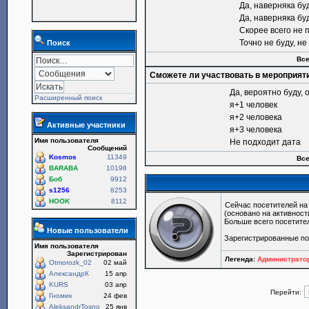
Да, наверняка бу
Да, наверняка бу
Скорее всего не 
Точно не буду, н
Поиск
Все
Сможете ли участвовать в мероприят
Да, вероятно буду, 
Расширенный поиск
я+1 человек
я+2 человека
Активные участники
я+3 человека
Имя пользователя
Не подходит дата
Сообщений
Kosmos
11349
Все
BARABA
10198
Боб
9912
s1256
8253
HOOK
8112
Сейчас посетителей н
(основано на активност
Больше всего посетите
Новые пользователи
Зарегистрированные п
Имя пользователя
Зарегистрирован
Легенда:
Администрат
Otmorozk_02
02 май
АлександрК
15 апр
KURS
03 апр
Перейти:
Гномик
24 фев
AleksandrTosno
25 янв