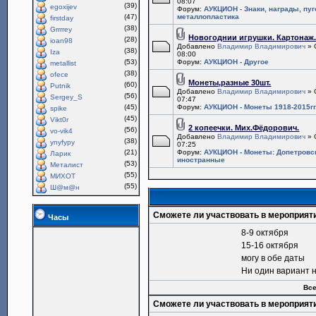
08:07
(39)
egoxijev
Форум:
АУКЦИОН - Знаки, награды, пу
(47)
металлопластика
firstday
(38)
Grrrrey
Новогоднии игрушки. Картонаж
(28)
ioan98
Добавлено
Владимир Владимирович
» 
(38)
Iza
08:00
(53)
Форум:
АУКЦИОН - Другое
metallist
(38)
ofece
Монеты,разные 30шт.
(60)
Putnik
Добавлено
Владимир Владимирович
» 
(56)
Sergey_S
07:47
(45)
Форум:
АУКЦИОН - Монеты 1918-2015гг
spike
(45)
Vikt0r
2 копеечки. Мих.Фёдорович.
(56)
vo-vik4
Добавлено
Владимир Владимирович
» 
(38)
ynyfypy
07:25
(21)
Форум:
АУКЦИОН - Монеты: Допетровс
Ларик
иностранные
(53)
Металист
(55)
МИХОТ
(55)
Ш@м@н
Сможете ли участвовать в мероприят
Часы
8-9 октября
15-16 октября
могу в обе даты
Ни один вариант 
Все
Сможете ли участвовать в мероприят