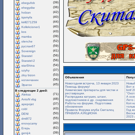
(39)
ebegufob
(36)
ehegydiw
(42)
holzan
(40)
iqamyfa
(44)
kirill271259
(40)
Kollekcioner1
(43)
kos
(39)
mamba
(52)
olenche
(59)
руслан67
(41)
Sovereign
(56)
Staratel
(56)
Staratel-2
(54)
starShina
(37)
uzyhy
(53)
zloy bizon
Объявления
Попу
(56)
ногинчанин
Новогодняя встреча, 13 января 2023
Новый
(45)
Эрагон
Помощь форуму!
Вот и
Химические препараты для чистки и
bmf 2
В следующие 2 дней:
реставрации.
"Охот
(71)
Aleksa
Распродажа катушек, штанг,
А осе
(48)
AntoN vbg
подлокотников и др. снаряжения
Лето 
Работы на форуме. Подготовка
Коп н
(37)
apepojet
обновления
только
(43)
cobl
Правила Форума клуба Скиталец
Год к
(50)
ПРАВИЛА АУКЦИОНА
Весна
DENI
2023 
(55)
dmi972
(40)
enovycamy
(62)
Егерь
(39)
genij-k