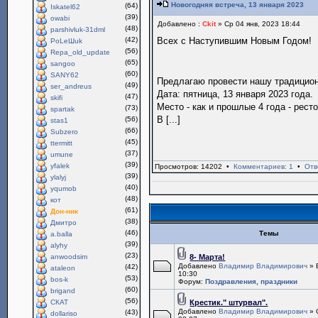
Новогодняя встреча, 13 января 2023
(64)
Iskatel62
(39)
owabi
Добавлено :
Ckit
» Ср 04 янв, 2023 18:44
(48)
parshivluk-31dml
(42)
Всех с Наступившим Новым Годом!
PoLeШuk
(56)
Repa_old_update
(65)
sangoo
(60)
SANY62
Предлагаю провести нашу традици
(49)
ser_andreus
Дата: пятница, 13 января 2023 года.
(47)
skifi
Место - как и прошлые 4 года - рест
(73)
spartak
В [...]
(56)
stas1
(66)
Subzero
(45)
ttermitt
(37)
umune
(39)
yfalek
Просмотров: 14202 •
Комментариев: 1
•
Отв
(39)
ylalyj
(40)
yqumob
(48)
кот
(61)
Дон-ник
(38)
Дмитро
(46)
Темы
a.balla
(39)
alyhy
(23)
anwoodsim
8- Марта!
Добавлено
Владимир Владимирович
» 
(42)
ataleon
10:30
(53)
bos-k
Форум:
Поздравления, праздники
(60)
brigand
(56)
СКАТ
Крестик." штурвал".
Добавлено
Владимир Владимирович
» 
(43)
dollariso