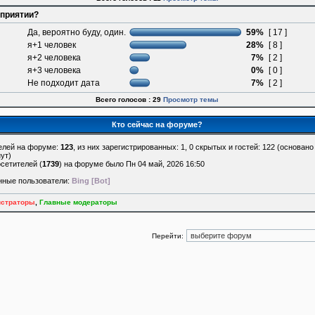
оприятии?
Да, вероятно буду, один.
59%
[ 17 ]
я+1 человек
28%
[ 8 ]
я+2 человека
7%
[ 2 ]
я+3 человека
0%
[ 0 ]
Не подходит дата
7%
[ 2 ]
Всего голосов : 29
Просмотр темы
Кто сейчас на форуме?
елей на форуме:
123
, из них зарегистрированных: 1, 0 скрытых и гостей: 122 (основан
ут)
сетителей (
1739
) на форуме было Пн 04 май, 2026 16:50
нные пользователи:
Bing [Bot]
страторы
,
Главные модераторы
Перейти: