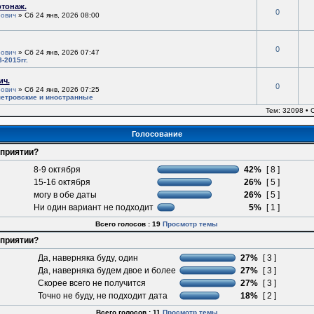
ртонаж.
0
ович
» Сб 24 янв, 2026 08:00
0
ович
» Сб 24 янв, 2026 07:47
-2015гг.
ич.
0
ович
» Сб 24 янв, 2026 07:25
етровские и иностранные
Тем: 32098 •
Голосование
оприятии?
8-9 октября
42%
[ 8 ]
15-16 октября
26%
[ 5 ]
могу в обе даты
26%
[ 5 ]
Ни один вариант не подходит
5%
[ 1 ]
Всего голосов : 19
Просмотр темы
оприятии?
Да, наверняка буду, один
27%
[ 3 ]
Да, наверняка будем двое и более
27%
[ 3 ]
Скорее всего не получится
27%
[ 3 ]
Точно не буду, не подходит дата
18%
[ 2 ]
Всего голосов : 11
Просмотр темы