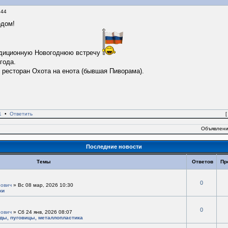
:44
одом!
адиционную Новогоднюю встречу
года.
- ресторан Охота на енота (бывшая Пиворама).
1
•
Ответить
Объявлени
Последние новости
Темы
Ответов
Пр
0
ович
» Вс 08 мар, 2026 10:30
ки
0
ович
» Сб 24 янв, 2026 08:07
ады, пуговицы, металлопластика