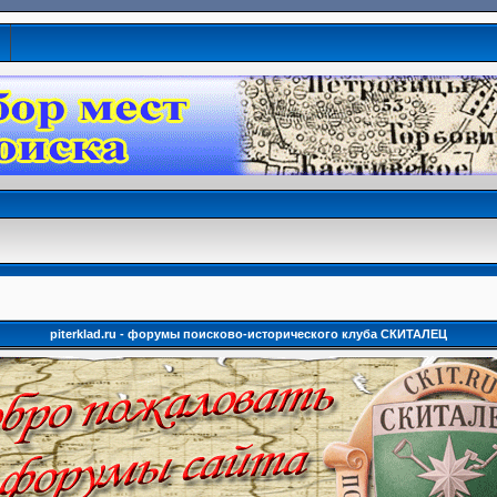
piterklad.ru - форумы поисково-исторического клуба СКИТАЛЕЦ