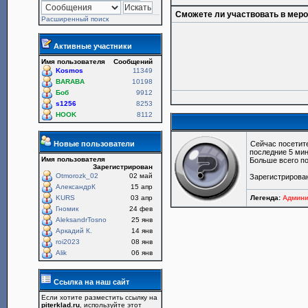
Сможете ли участвовать в мер
Расширенный поиск
Активные участники
Имя пользователя
Сообщений
Kosmos
11349
BARABA
10198
Боб
9912
s1256
8253
HOOK
8112
Новые пользователи
Сейчас посетит
последние 5 мин
Имя пользователя
Больше всего по
Зарегистрирован
Otmorozk_02
02 май
Зарегистрирова
АлександрК
15 апр
KURS
03 апр
Легенда:
Админи
Гномик
24 фев
AleksandrTosno
25 янв
Аркадий К.
14 янв
roi2023
08 янв
Alik
06 янв
Ссылка на наш сайт
Если хотите разместить ссылку на
piterklad.ru
, используйте этот