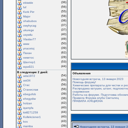
(36)
ebiwide
(56)
fvf
(55)
Kerk Pirr
(58)
Major
(38)
ohabubos
(37)
owyhycag
(37)
ukurege
(40)
usywilu
(49)
Vlaslav77
(50)
www
(39)
ynacetoj
(62)
Пахан
(28)
никитос
(53)
Шахтер1
(44)
юрий21
В следующие 2 дней:
Объявления
(54)
ada1972
Новогодняя встреча, 13 января 2023
(50)
ast34
Помощь форуму!
(56)
Стас
Химические препараты для чистки и ре
Распродажа катушек, штанг, подлокотни
(56)
Станислав
снаряжения
(39)
ebegufob
Работы на форуме. Подготовка обновл
Правила Форума клуба Скиталец
(36)
ehegydiw
ПРАВИЛА АУКЦИОНА
(42)
holzan
(40)
iqamyfa
(44)
kirill271259
(40)
Kollekcioner1
(43)
kos
(39)
mamba
Новогодняя встреча, 13 января 