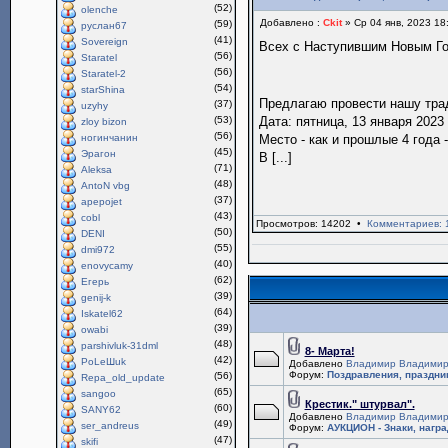
(52)
olenche
Добавлено :
Ckit
» Ср 04 янв, 2023 18
(59)
руслан67
(41)
Sovereign
Всех с Наступившим Новым Г
(56)
Staratel
(56)
Staratel-2
(54)
starShina
Предлагаю провести нашу тр
(37)
uzyhy
(53)
Дата: пятница, 13 января 2023 
zloy bizon
(56)
ногинчанин
Место - как и прошлые 4 года 
(45)
Эрагон
В [...]
(71)
Aleksa
(48)
AntoN vbg
(37)
apepojet
(43)
cobl
Просмотров: 14202 •
Комментариев: 
(50)
DENI
(55)
dmi972
(40)
enovycamy
(62)
Егерь
(39)
genij-k
(64)
Iskatel62
(39)
owabi
(48)
parshivluk-31dml
8- Марта!
(42)
PoLeШuk
Добавлено
Владимир Владимир
Форум:
Поздравления, праздни
(56)
Repa_old_update
(65)
sangoo
Крестик." штурвал".
(60)
SANY62
Добавлено
Владимир Владимир
(49)
ser_andreus
Форум:
АУКЦИОН - Знаки, нагр
(47)
skifi