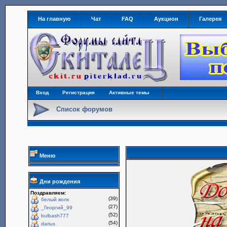
На главную
Чат
FAQ
Аукцион
Галерея
Вход
Регистрация
Активные темы
Список форумов
Меню
Дни рождения
Поздравляем:
(39)
белый волк
(27)
_Георгий_99
(52)
bulbash777
(54)
darius