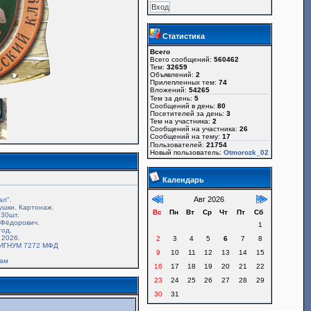
Статистика
Всего
Всего сообщений:
560462
Тем:
32659
Объявлений:
2
Прилепленных тем:
74
Вложений:
54265
Тем за день:
5
Сообщений в день:
80
Посетителей за день:
3
Тем на участника:
2
Сообщений на участника:
26
Сообщений на тему:
17
Пользователей:
21754
Новый пользователь:
Otmorozk_02
Календарь
Авг 2026
ал".
ушки. Картонаж.
Вс
Пн
Вт
Ср
Чт
Пт
Сб
30шт.
.Фёдорович.
1
год.
 2026.
2
3
4
5
6
7
8
ИГНУМ 7272 МФД
9
10
11
12
13
14
15
там
16
17
18
19
20
21
22
23
24
25
26
27
28
29
30
31