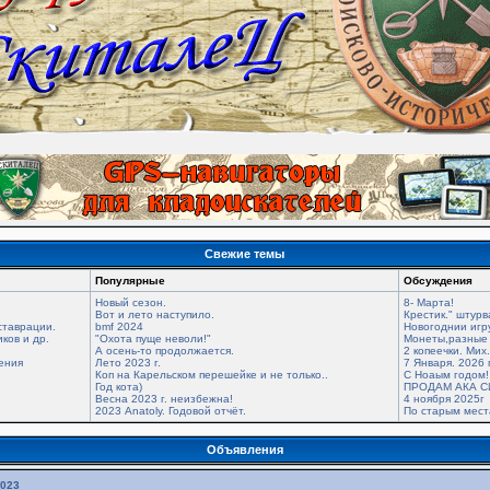
Свежие темы
Популярные
Обсуждения
Новый сезон.
8- Марта!
Вот и лето наступило.
Крестик." штурв
ставрации.
bmf 2024
Новогоднии игр
ков и др.
"Охота пуще неволи!"
Монеты,разные 
А осень-то продолжается.
2 копеечки. Мих
ения
Лето 2023 г.
7 Января. 2026 
Коп на Карельском перешейке и не только..
С Ноаым годом!
Год кота)
ПРОДАМ АКА С
Весна 2023 г. неизбежна!
4 ноября 2025г
2023 Anatoly. Годовой отчёт.
По старым мес
Объявления
2023