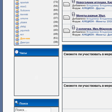
(73)
Новогоднии игрушки. Ка
spartak
Добавлено
Владимир Владимир
(56)
stas1
Форум:
АУКЦИОН - Другое
(66)
Subzero
(45)
ttermitt
Монеты,разные 30шт.
(37)
umune
Добавлено
Владимир Владимир
Форум:
АУКЦИОН - Монеты 1918
(39)
yfalek
(39)
ylalyj
2 копеечки. Мих.Фёдоров
(40)
yqumob
Добавлено
Владимир Владимир
(48)
кот
Форум:
АУКЦИОН - Монеты: Доп
(61)
Дон-ник
(38)
Дмитро
Часы
Сможете ли участвовать в мер
Сможете ли участвовать в мер
Поиск